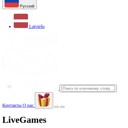
Русский
Latviešu
Контакты
О нас
LiveGames