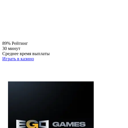
89%
Рейтинг
30 минут
Среднее время выплаты
Играть в казино
Казино с LiveGames