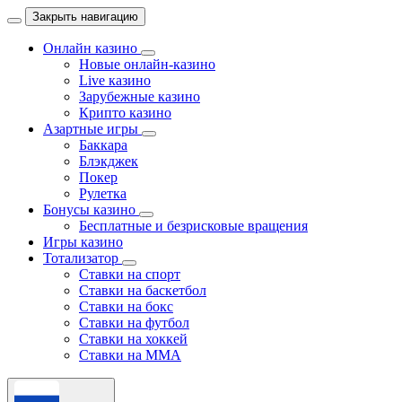
Закрыть навигацию
Онлайн казино
Новые онлайн-казино
Live казино
Зарубежные казино
Крипто казино
Азартные игры
Баккара
Блэкджек
Покер
Рулетка
Бонусы казино
Бесплатные и безрисковые вращения
Игры казино
Тотализатор
Ставки на спорт
Ставки на баскетбол
Ставки на бокс
Ставки на футбол
Ставки на хоккей
Ставки на MMA