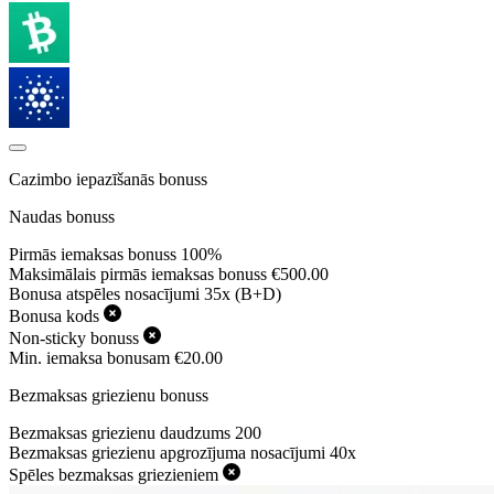
Cazimbo iepazīšanās bonuss
Naudas bonuss
Pirmās iemaksas bonuss
100%
Maksimālais pirmās iemaksas bonuss
€500.00
Bonusa atspēles nosacījumi
35x (B+D)
Bonusa kods
Non-sticky bonuss
Min. iemaksa bonusam
€20.00
Bezmaksas griezienu bonuss
Bezmaksas griezienu daudzums
200
Bezmaksas griezienu apgrozījuma nosacījumi
40x
Spēles bezmaksas griezieniem