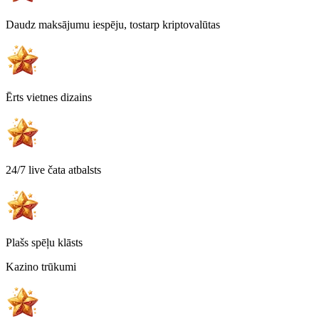
Daudz maksājumu iespēju, tostarp kriptovalūtas
Ērts vietnes dizains
24/7 live čata atbalsts
Plašs spēļu klāsts
Kazino trūkumi