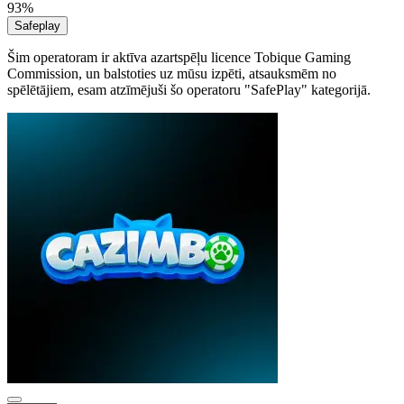
93%
Safeplay
Šim operatoram ir aktīva azartspēļu licence Tobique Gaming
Commission, un balstoties uz mūsu izpēti, atsauksmēm no
spēlētājiem, esam atzīmējuši šo operatoru "SafePlay" kategorijā.