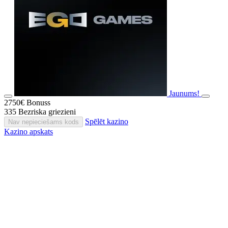
Jaunums!
2750€
Bonuss
335
Bezriska griezieni
Spēlēt kazino
Nav nepieciešams kods
Kazino apskats