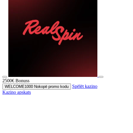
2500€
Bonuss
Spēlēt kazino
WELCOME1000
Nokopē promo kodu
Kazino apskats