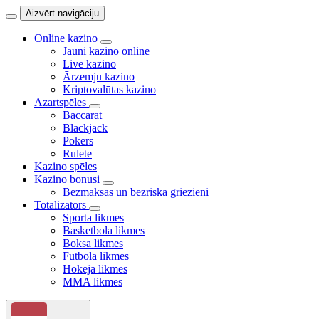
Aizvērt navigāciju
Online kazino
Jauni kazino online
Live kazino
Ārzemju kazino
Kriptovalūtas kazino
Azartspēles
Baccarat
Blackjack
Pokers
Rulete
Kazino spēles
Kazino bonusi
Bezmaksas un bezriska griezieni
Totalizators
Sporta likmes
Basketbola likmes
Boksa likmes
Futbola likmes
Hokeja likmes
MMA likmes