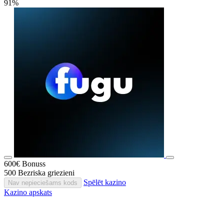
91%
600€
Bonuss
500
Bezriska griezieni
Spēlēt kazino
Nav nepieciešams kods
Kazino apskats