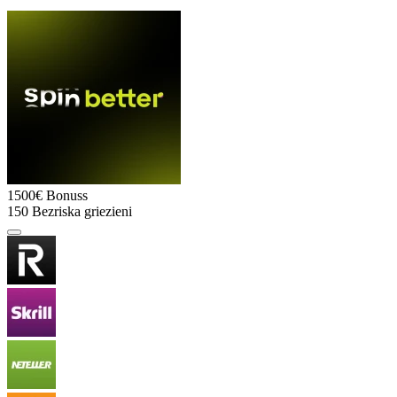
1500€
Bonuss
150
Bezriska griezieni