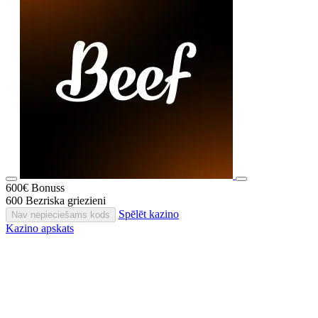
600€
Bonuss
600
Bezriska griezieni
Spēlēt kazino
Nav nepieciešams kods
Kazino apskats