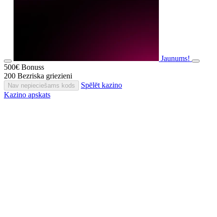
Jaunums!
500€
Bonuss
200
Bezriska griezieni
Spēlēt kazino
Nav nepieciešams kods
Kazino apskats