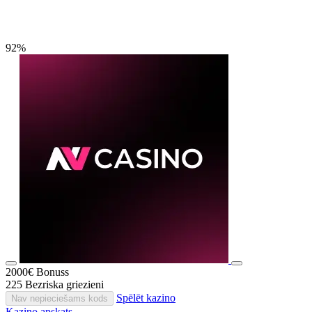
92%
2000€
Bonuss
225
Bezriska griezieni
Spēlēt kazino
Nav nepieciešams kods
Kazino apskats