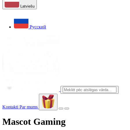
Latviešu
Русский
Kontakti
Par mums
Mascot Gaming