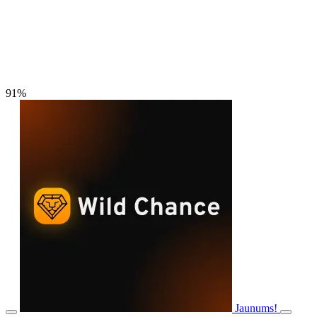
91%
Jaunums!