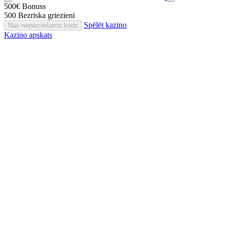
500€
Bonuss
500
Bezriska griezieni
Spēlēt kazino
Nav nepieciešams kods
Kazino apskats