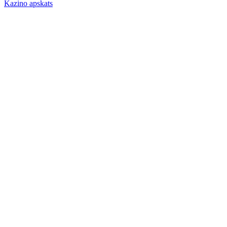
Kazino apskats