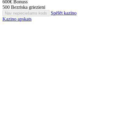
600€
Bonuss
500
Bezriska griezieni
Spēlēt kazino
Nav nepieciešams kods
Kazino apskats