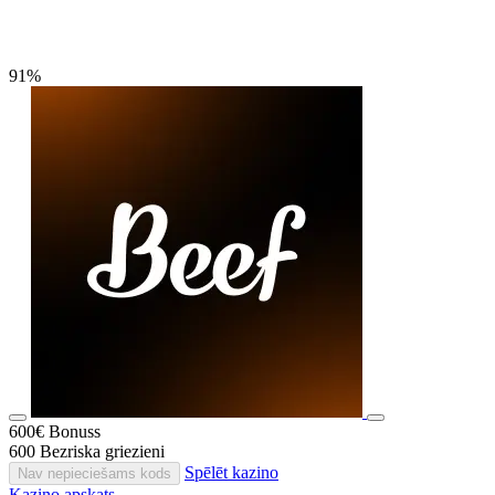
91%
600€
Bonuss
600
Bezriska griezieni
Spēlēt kazino
Nav nepieciešams kods
Kazino apskats