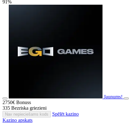
91%
Jaunums!
2750€
Bonuss
335
Bezriska griezieni
Spēlēt kazino
Nav nepieciešams kods
Kazino apskats