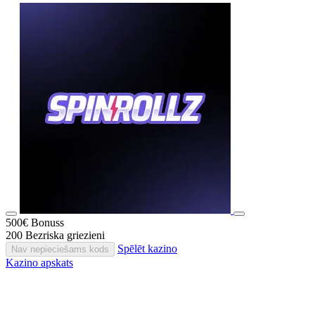
500€
Bonuss
200
Bezriska griezieni
Spēlēt kazino
Nav nepieciešams kods
Kazino apskats