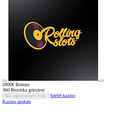
2800€
Bonuss
360
Bezriska griezieni
Spēlēt kazino
Nav nepieciešams kods
Kazino apskats