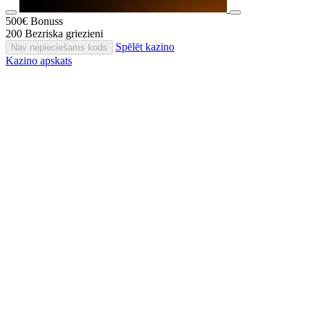
500€
Bonuss
200
Bezriska griezieni
Spēlēt kazino
Nav nepieciešams kods
Kazino apskats