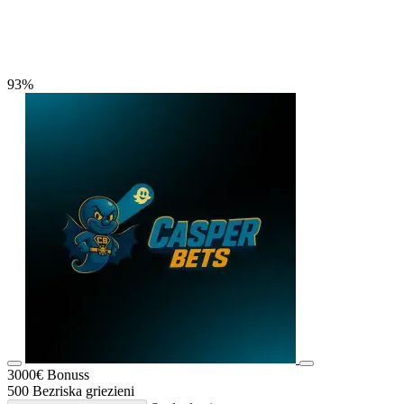
93%
3000€
Bonuss
500
Bezriska griezieni