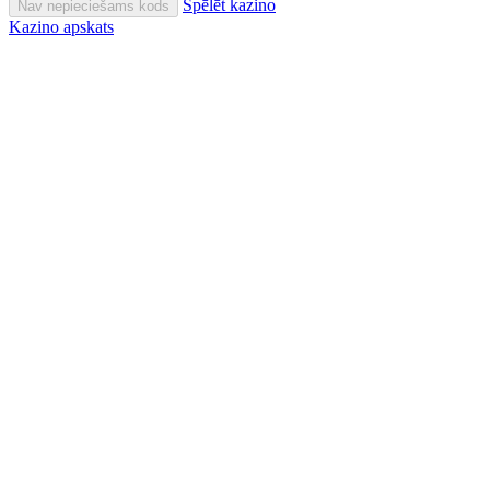
Spēlēt kazino
Nav nepieciešams kods
Kazino apskats