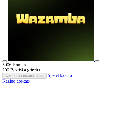
500€
Bonuss
200
Bezriska griezieni
Spēlēt kazino
Nav nepieciešams kods
Kazino apskats