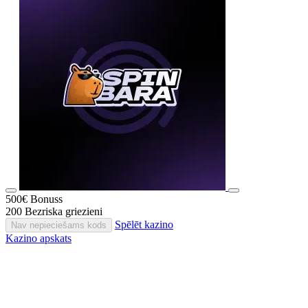
500€
Bonuss
200
Bezriska griezieni
Spēlēt kazino
Nav nepieciešams kods
Kazino apskats