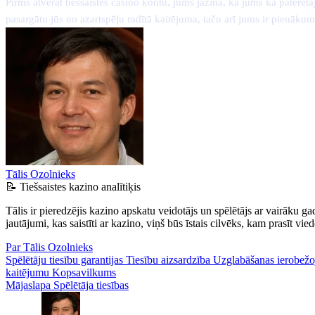
Pirms atverat tiešsaistes casino kontu, jums jāzina, ka jums kā patērētā
pasargātu jūs no azartspēļu radītā kaitējuma, taču arī jums ir pienākums
Tālis Ozolnieks
📝 Tiešsaistes kazino analītiķis
Tālis ir pieredzējis kazino apskatu veidotājs un spēlētājs ar vairāku ga
jautājumi, kas saistīti ar kazino, viņš būs īstais cilvēks, kam prasīt v
Par Tālis Ozolnieks
Spēlētāju tiesību garantijas
Tiesību aizsardzība
Uzglabāšanas ierobež
kaitējumu
Kopsavilkums
Mājaslapa
Spēlētāja tiesības