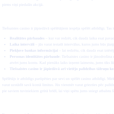
pirms viņi piedalās akcijā.
Aizsardzība pret azartspēļu kaitējumu
Tiešsaistes casino ir jāpiedāvā spēlētājiem iespēja spēlēt atbildīgi. Tas 
Realitātes pārbaudes
– kur var redzēt, cik daudz laika esat pavadīj
Laika intervāli
– jūs varat iestatīt intervālus, kuros jums būs j
Piekļuve bankas informācijai
– lai redzētu, cik daudz esat iztēr
Personas identitātes pārbaude
: Tiešsaistes casino ir jānodrošina
atvērt jums kontu. Kad pienāks laiks izņemt laimestu, jums tiks l
Tiešsaistes casino ir jāpiedāvā arī vietējo palīdzības tālruņu 
Spēlētājs ir atbildīgs parūpēties par sevi un spēlēt casino atbildīgi. Mi
varat uzstādīt savā kontā limitus. Jūs vienmēr varat griezties pēc palīd
pie saviem tuviniekiem grūtā brīdī, lai viņi spētu jums sniegt atbalstu ša
Kopsavilkums