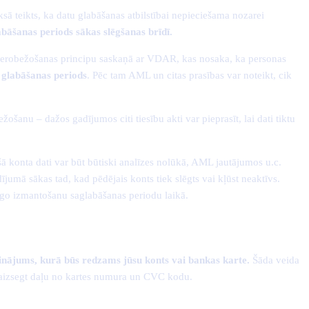
eksā teikts, ka datu glabāšanas atbilstībai nepieciešama nozarei
labāšanas periods sākas slēgšanas brīdī.
anas ierobežošanas principu saskaņā ar VDAR, kas nosaka, ka personas
 glabāšanas periods
. Pēc tam AML un citas prasības var noteikt, cik
ošanu – dažos gadījumos citi tiesību akti var pieprasīt, lai dati tiktu
ā konta dati var būt būtiski analīzes nolūkā, AML jautājumos u.c.
umā sākas tad, kad pēdējais konts tiek slēgts vai kļūst neaktīvs.
vīgo izmantošanu saglabāšanas periodu laikā.
nājums, kurā būs redzams jūsu konts vai bankas karte.
Šāda veida
ts aizsegt daļu no kartes numura un CVC kodu.