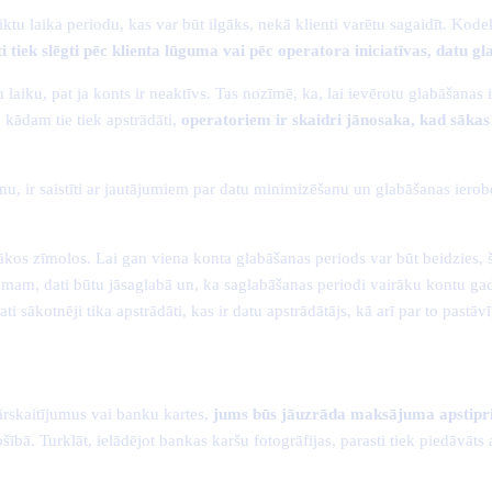
eiktu laika periodu, kas var būt ilgāks, nekā klienti varētu sagaidīt. Kod
i tiek slēgti pēc klienta lūguma vai pēc operatora iniciatīvas, datu g
ktu laiku, pat ja konts ir neaktīvs. Tas nozīmē, ka, lai ievērotu glabāš
, kādam tie tiek apstrādāti,
operatoriem ir skaidri jānosaka, kad sākas
anu, ir saistīti ar jautājumiem par datu minimizēšanu un glabāšanas ierobež
ākos zīmolos. Lai gan viena konta glabāšanas periods var būt beidzies, š
m, dati būtu jāsaglabā un, ka saglabāšanas periodi vairāku kontu gadīj
sākotnēji tika apstrādāti, kas ir datu apstrādātājs, kā arī par to pastā
ārskaitījumus vai banku kartes,
jums būs jāuzrāda maksājuma apstipri
ošībā. Turklāt, ielādējot bankas karšu fotogrāfijas, parasti tiek piedāvā