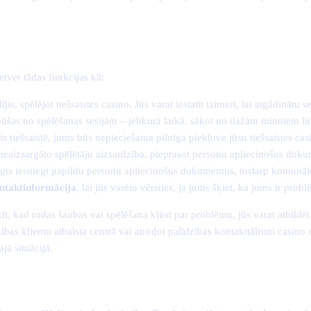
ietver tādas funkcijas kā:
is, spēlējot tiešsaistes casino. Jūs varat iestatīt taimeri, lai atgādinātu s
āatpūšas no spēlēšanas sesijām – jebkurā laikā, sākot no dažām minūtēm 
ējis tiešsaistē, jums būs nepieciešama pilnīga piekļuve jūsu tiešsaistes c
 neaizsargāto spēlētāju aizsardzība, pieprasot personu apliecinošus dokum
ūgts iesniegt papildu personu apliecinošus dokumentus, tostarp komunālo p
kontaktinformācija
, lai jūs varētu vērsties, ja jums šķiet, ka jums ir prob
rklī, kad rodas šaubas vai spēlēšana kļūst par problēmu, jūs varat atbildēt
zības klientu atbalsta centrā vai atrodot palīdzības kontakttālruni casino
jā situācijā.