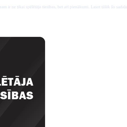
kuram ir ne tikai spēlētāja tiesības, bet arī pienākumi. Lasot tālāk šo sad