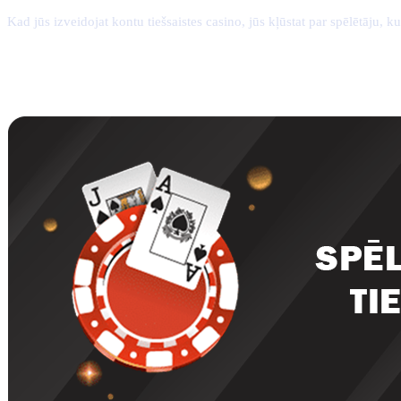
Kad jūs izveidojat kontu tiešsaistes casino, jūs kļūstat par spēlētāju, 
Spēlētāju tiesību garantijas