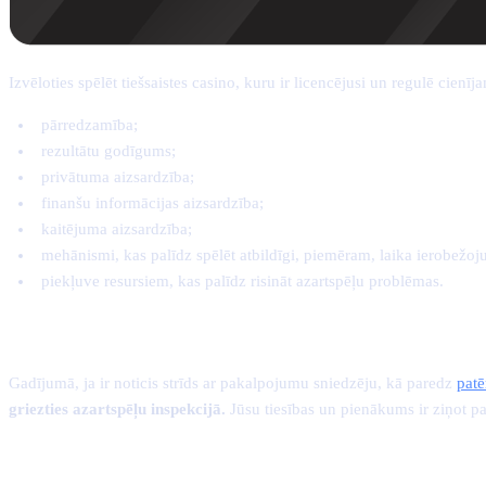
Izvēloties spēlēt tiešsaistes casino, kuru ir licencējusi un regulē cienī
pārredzamība;
rezultātu godīgums;
privātuma aizsardzība;
finanšu informācijas aizsardzība;
kaitējuma aizsardzība;
mehānismi, kas palīdz spēlēt atbildīgi, piemēram, laika ierobežoju
piekļuve resursiem, kas palīdz risināt azartspēļu problēmas.
Tiesību aizsardzība
Gadījumā, ja ir noticis strīds ar pakalpojumu sniedzēju, kā paredz
patē
griezties azartspēļu inspekcijā.
Jūsu tiesības un pienākums ir ziņot p
Uzglabāšanas ierobežojumi