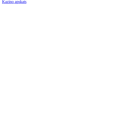
Kazino apskats