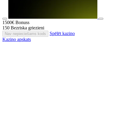
1500€
Bonuss
150
Bezriska griezieni
Spēlēt kazino
Nav nepieciešams kods
Kazino apskats