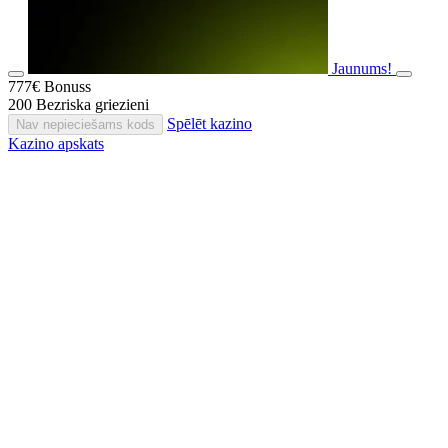
Jaunums!
777€
Bonuss
200
Bezriska griezieni
Spēlēt kazino
Nav nepieciešams kods
Kazino apskats