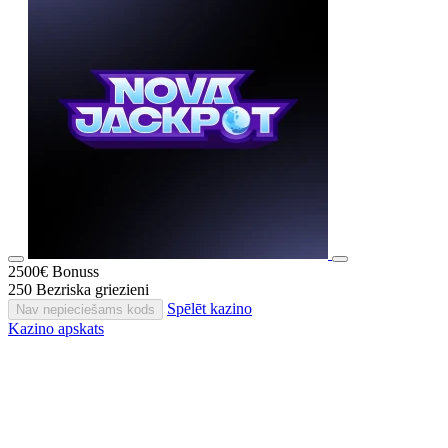
2500€
Bonuss
250
Bezriska griezieni
Spēlēt kazino
Nav nepieciešams kods
Kazino apskats