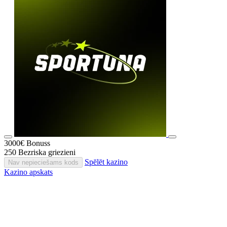
3000€
Bonuss
250
Bezriska griezieni
Spēlēt kazino
Nav nepieciešams kods
Kazino apskats