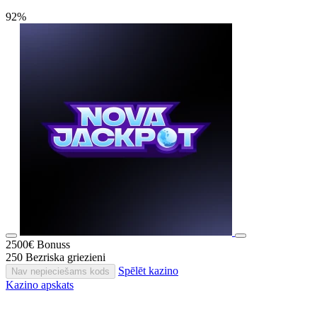
92%
2500€
Bonuss
250
Bezriska griezieni
Spēlēt kazino
Nav nepieciešams kods
Kazino apskats