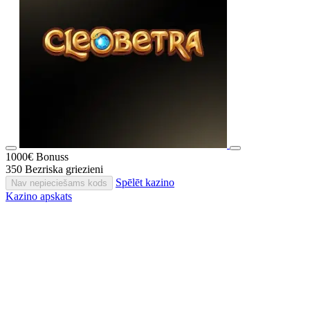
1000€
Bonuss
350
Bezriska griezieni
Spēlēt kazino
Nav nepieciešams kods
Kazino apskats