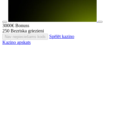
3000€
Bonuss
250
Bezriska griezieni
Spēlēt kazino
Nav nepieciešams kods
Kazino apskats