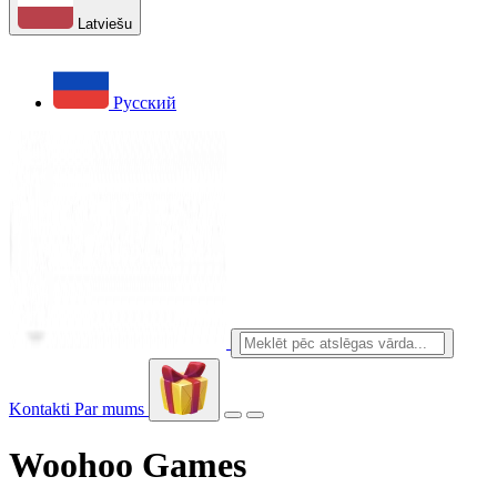
Latviešu
Русский
Kontakti
Par mums
Woohoo Games