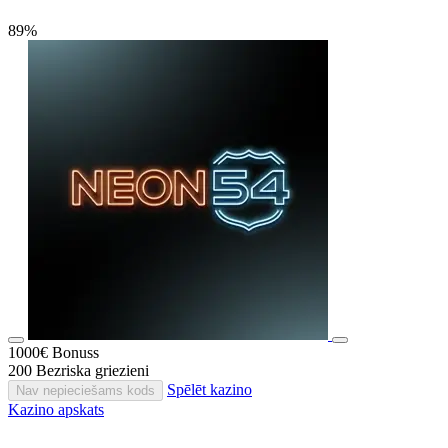
89%
1000€
Bonuss
200
Bezriska griezieni
Spēlēt kazino
Nav nepieciešams kods
Kazino apskats