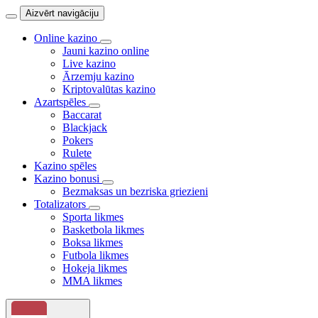
Aizvērt navigāciju
Online kazino
Jauni kazino online
Live kazino
Ārzemju kazino
Kriptovalūtas kazino
Azartspēles
Baccarat
Blackjack
Pokers
Rulete
Kazino spēles
Kazino bonusi
Bezmaksas un bezriska griezieni
Totalizators
Sporta likmes
Basketbola likmes
Boksa likmes
Futbola likmes
Hokeja likmes
MMA likmes