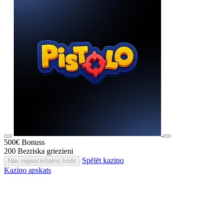
500€
Bonuss
200
Bezriska griezieni
Spēlēt kazino
Nav nepieciešams kods
Kazino apskats