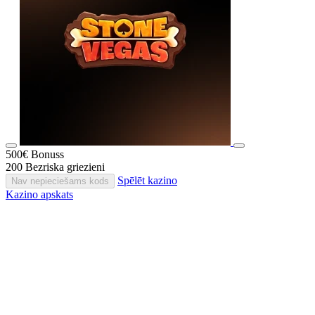
500€
Bonuss
200
Bezriska griezieni
Spēlēt kazino
Nav nepieciešams kods
Kazino apskats