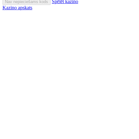
Spēlēt kazino
Nav nepieciešams kods
Kazino apskats