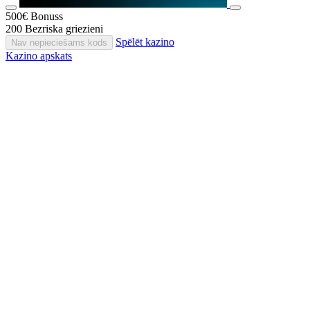
500€
Bonuss
200
Bezriska griezieni
Spēlēt kazino
Nav nepieciešams kods
Kazino apskats