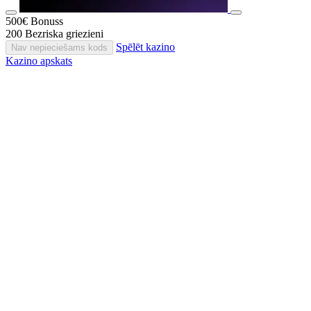
500€
Bonuss
200
Bezriska griezieni
Spēlēt kazino
Nav nepieciešams kods
Kazino apskats