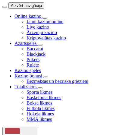
Aizvērt navigāciju
Online kazino
Jauni kazino online
Live kazino
Ārzemju kazino
Kriptovalūtas kazino
Azartspēles
Baccarat
Blackjack
Pokers
Rulete
Kazino spēles
Kazino bonusi
Bezmaksas un bezriska griezieni
Totalizators
Sporta likmes
Basketbola likmes
Boksa likmes
Futbola likmes
Hokeja likmes
MMA likmes