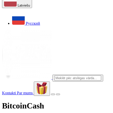
Latviešu
Русский
Kontakti
Par mums
BitcoinCash