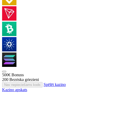
500€
Bonuss
200
Bezriska griezieni
Spēlēt kazino
Nav nepieciešams kods
Kazino apskats