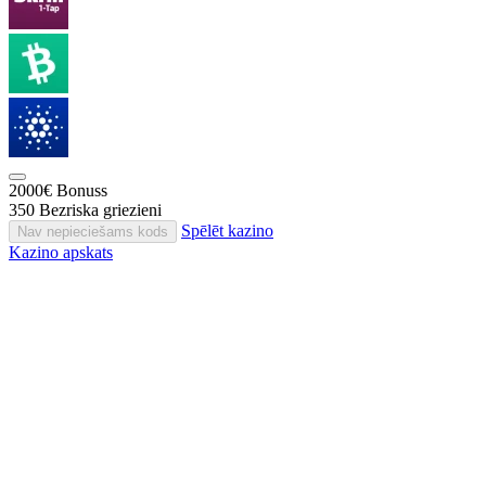
2000€
Bonuss
350
Bezriska griezieni
Spēlēt kazino
Nav nepieciešams kods
Kazino apskats