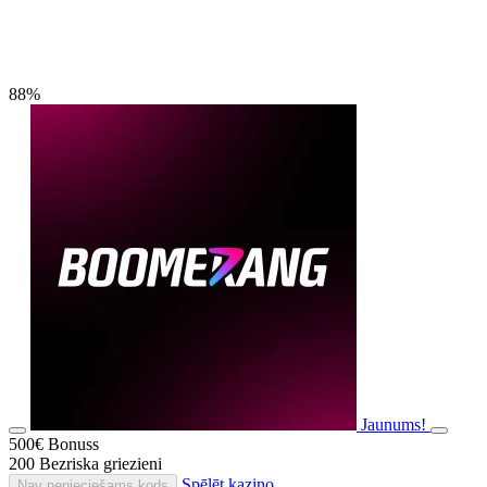
88%
Jaunums!
500€
Bonuss
200
Bezriska griezieni
Spēlēt kazino
Nav nepieciešams kods