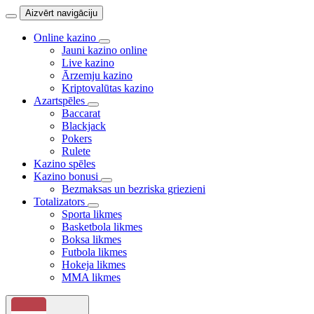
Aizvērt navigāciju
Online kazino
Jauni kazino online
Live kazino
Ārzemju kazino
Kriptovalūtas kazino
Azartspēles
Baccarat
Blackjack
Pokers
Rulete
Kazino spēles
Kazino bonusi
Bezmaksas un bezriska griezieni
Totalizators
Sporta likmes
Basketbola likmes
Boksa likmes
Futbola likmes
Hokeja likmes
MMA likmes