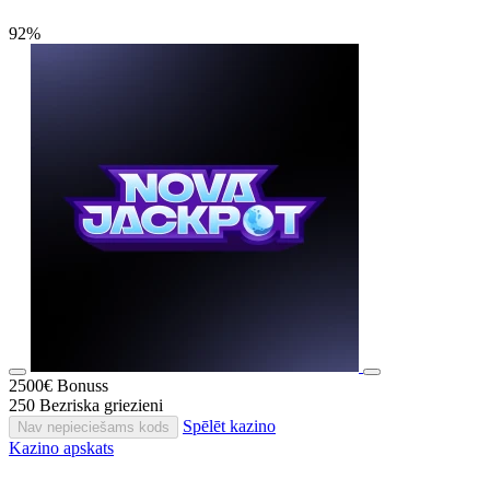
92%
2500€
Bonuss
250
Bezriska griezieni
Spēlēt kazino
Nav nepieciešams kods
Kazino apskats