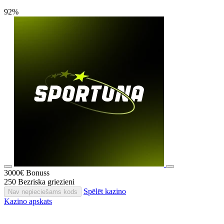
92%
3000€
Bonuss
250
Bezriska griezieni
Spēlēt kazino
Nav nepieciešams kods
Kazino apskats