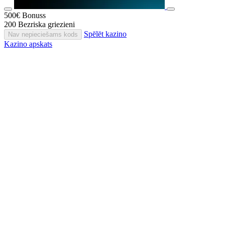
500€
Bonuss
200
Bezriska griezieni
Spēlēt kazino
Nav nepieciešams kods
Kazino apskats