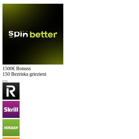
1500€
Bonuss
150
Bezriska griezieni