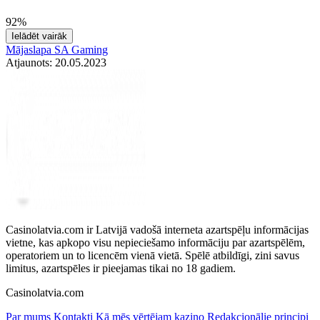
92%
Ielādēt vairāk
Mājaslapa
SA Gaming
Atjaunots:
20.05.2023
Casinolatvia.com ir Latvijā vadošā interneta azartspēļu informācijas
vietne, kas apkopo visu nepieciešamo informāciju par azartspēlēm,
operatoriem un to licencēm vienā vietā. Spēlē atbildīgi, zini savus
limitus, azartspēles ir pieejamas tikai no 18 gadiem.
Casinolatvia.com
Par mums
Kontakti
Kā mēs vērtējam kazino
Redakcionālie principi