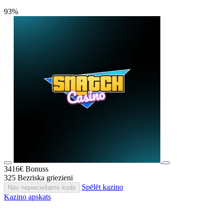
93%
3416€
Bonuss
325
Bezriska griezieni
Spēlēt kazino
Nav nepieciešams kods
Kazino apskats