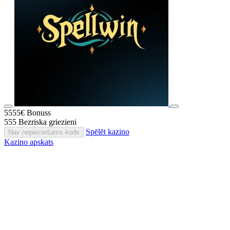
5555€
Bonuss
555
Bezriska griezieni
Spēlēt kazino
Nav nepieciešams kods
Kazino apskats