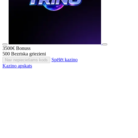
3500€
Bonuss
500
Bezriska griezieni
Spēlēt kazino
Nav nepieciešams kods
Kazino apskats