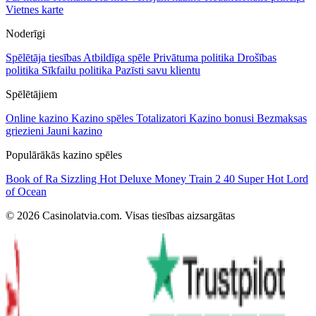
Vietnes karte
Noderīgi
Spēlētāja tiesības
Atbildīga spēle
Privātuma politika
Drošības
politika
Sīkfailu politika
Pazīsti savu klientu
Spēlētājiem
Online kazino
Kazino spēles
Totalizatori
Kazino bonusi
Bezmaksas
griezieni
Jauni kazino
Populārākās kazino spēles
Book of Ra
Sizzling Hot Deluxe
Money Train 2
40 Super Hot
Lord
of Ocean
© 2026 Casinolatvia.com. Visas tiesības aizsargātas