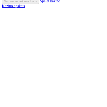
Spēlēt kazino
Nav nepieciešams kods
Kazino apskats