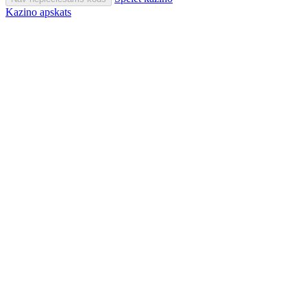
Kazino apskats