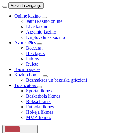
Aizvērt navigāciju
Online kazino
Jauni kazino online
Live kazino
Ārzemju kazino
Kriptovalūtas kazino
Azartspēles
Baccarat
Blackjack
Pokers
Rulete
Kazino spēles
Kazino bonusi
Bezmaksas un bezriska griezieni
Totalizators
Sporta likmes
Basketbola likmes
Boksa likmes
Futbola likmes
Hokeja likmes
MMA likmes