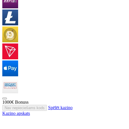
1000€
Bonuss
Spēlēt kazino
Nav nepieciešams kods
Kazino apskats