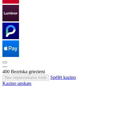
—
400
Bezriska griezieni
Spēlēt kazino
Nav nepieciešams kods
Kazino apskats