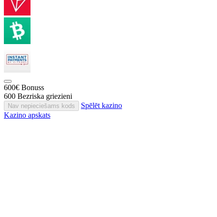
600€
Bonuss
600
Bezriska griezieni
Spēlēt kazino
Nav nepieciešams kods
Kazino apskats