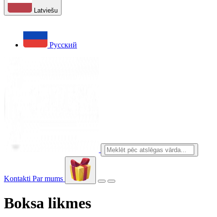
Latviešu
Русский
Kontakti
Par mums
Boksa likmes