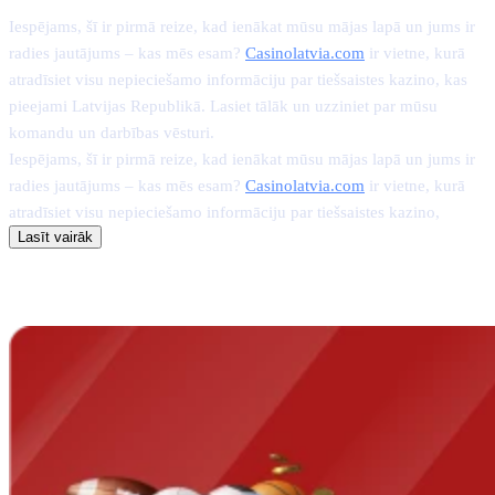
Iespējams, šī ir pirmā reize, kad ienākat mūsu mājas lapā un jums ir
radies jautājums – kas mēs esam?
Casinolatvia.com
ir vietne, kurā
atradīsiet visu nepieciešamo informāciju par tiešsaistes kazino,
kas
pieejami Latvijas Republikā. Lasiet tālāk un uzziniet par mūsu
komandu un darbības vēsturi.
Iespējams, šī ir pirmā reize, kad ienākat mūsu mājas lapā un jums ir
radies jautājums – kas mēs esam?
Casinolatvia.com
ir vietne, kurā
atradīsiet visu nepieciešamo informāciju par tiešsaistes kazino,
Lasīt vairāk
Par mums