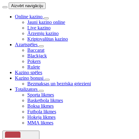
Aizvērt navigāciju
Online kazino
Jauni kazino online
Live kazino
Ārzemju kazino
Kriptovalūtas kazino
Azartspēles
Baccarat
Blackjack
Pokers
Rulete
Kazino spēles
Kazino bonusi
Bezmaksas un bezriska griezieni
Totalizators
Sporta likmes
Basketbola likmes
Boksa likmes
Futbola likmes
Hokeja likmes
MMA likmes