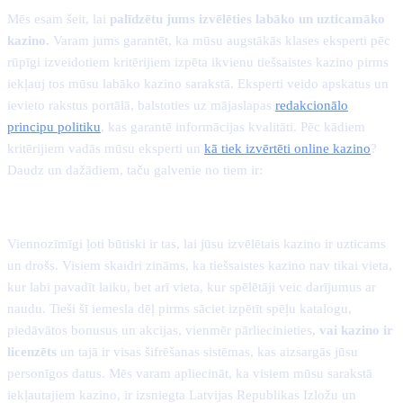
Mēs esam šeit, lai
palīdzētu jums izvēlēties labāko un uzticamāko
kazino.
Varam jums garantēt, ka mūsu augstākās klases eksperti pēc
rūpīgi izveidotiem kritērijiem izpēta ikvienu tiešsaistes kazino pirms
iekļauj tos mūsu labāko kazino sarakstā. Eksperti veido apskatus un
ievieto rakstus portālā, balstoties uz mājaslapas
redakcionālo
principu politiku
, kas garantē informācijas kvalitāti. Pēc kādiem
kritērijiem vadās mūsu eksperti un
kā tiek izvērtēti online kazino
?
Daudz un dažādiem, taču galvenie no tiem ir:
1. Drošība un uzticamība
Viennozīmīgi ļoti būtiski ir tas, lai jūsu izvēlētais kazino ir uzticams
un drošs. Visiem skaidri zināms, ka tiešsaistes kazino nav tikai vieta,
kur labi pavadīt laiku, bet arī vieta, kur spēlētāji veic darījumus ar
naudu. Tieši šī iemesla dēļ pirms sāciet izpētīt spēļu katalogu,
piedāvātos bonusus un akcijas, vienmēr pārliecinieties,
vai kazino ir
licenzēts
un tajā ir visas šifrēšanas sistēmas, kas aizsargās jūsu
personīgos datus. Mēs varam apliecināt, ka visiem mūsu sarakstā
iekļautajiem kazino, ir izsniegta Latvijas Republikas Izložu un