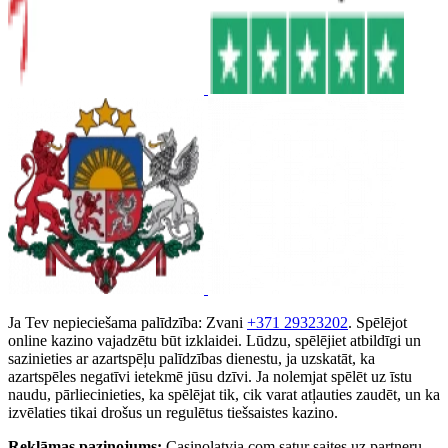
Ja Tev nepieciešama palīdzība: Zvani
+371 29323202
. Spēlējot
online kazino vajadzētu būt izklaidei. Lūdzu, spēlējiet atbildīgi un
sazinieties ar azartspēļu palīdzības dienestu, ja uzskatāt, ka
azartspēles negatīvi ietekmē jūsu dzīvi. Ja nolemjat spēlēt uz īstu
naudu, pārliecinieties, ka spēlējat tik, cik varat atļauties zaudēt, un ka
izvēlaties tikai drošus un regulētus tiešsaistes kazino.
Reklāmas paziņojums:
Casinolatvia.com satur saites uz partneru