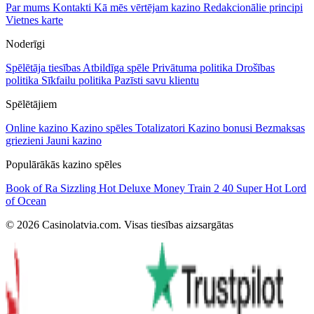
Par mums
Kontakti
Kā mēs vērtējam kazino
Redakcionālie principi
Vietnes karte
Noderīgi
Spēlētāja tiesības
Atbildīga spēle
Privātuma politika
Drošības
politika
Sīkfailu politika
Pazīsti savu klientu
Spēlētājiem
Online kazino
Kazino spēles
Totalizatori
Kazino bonusi
Bezmaksas
griezieni
Jauni kazino
Populārākās kazino spēles
Book of Ra
Sizzling Hot Deluxe
Money Train 2
40 Super Hot
Lord
of Ocean
© 2026 Casinolatvia.com. Visas tiesības aizsargātas