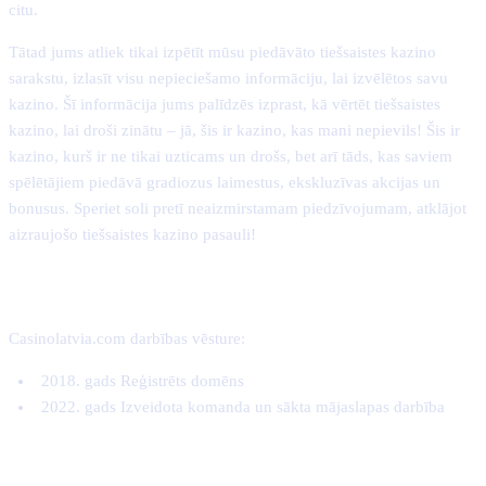
citu.
Tātad jums atliek tikai izpētīt mūsu piedāvāto tiešsaistes kazino
sarakstu, izlasīt visu nepieciešamo informāciju, lai izvēlētos savu
kazino. Šī informācija jums palīdzēs izprast, kā vērtēt tiešsaistes
kazino, lai droši zinātu – jā, šis ir kazino, kas mani nepievils! Šis ir
kazino, kurš ir ne tikai uzticams un drošs, bet arī tāds, kas saviem
spēlētājiem piedāvā gradiozus laimestus, ekskluzīvas akcijas un
bonusus. Speriet soli pretī neaizmirstamam piedzīvojumam, atklājot
aizraujošo tiešsaistes kazino pasauli!
Ieskats mūsu darbībā
Casinolatvia.com darbības vēsture:
2018. gads Reģistrēts domēns
2022. gads Izveidota komanda un sākta mājaslapas darbība
Kā mēs izvērtējam online kazino?