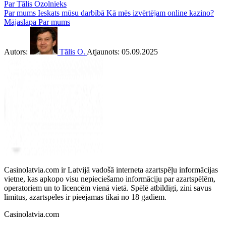
Par Tālis Ozolnieks
Par mums
Ieskats mūsu darbībā
Kā mēs izvērtējam online kazino?
Mājaslapa
Par mums
Autors:
Tālis O.
Atjaunots:
05.09.2025
Casinolatvia.com ir Latvijā vadošā interneta azartspēļu informācijas
vietne, kas apkopo visu nepieciešamo informāciju par azartspēlēm,
operatoriem un to licencēm vienā vietā. Spēlē atbildīgi, zini savus
limitus, azartspēles ir pieejamas tikai no 18 gadiem.
Casinolatvia.com