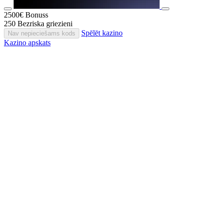
2500€
Bonuss
250
Bezriska griezieni
Spēlēt kazino
Nav nepieciešams kods
Kazino apskats