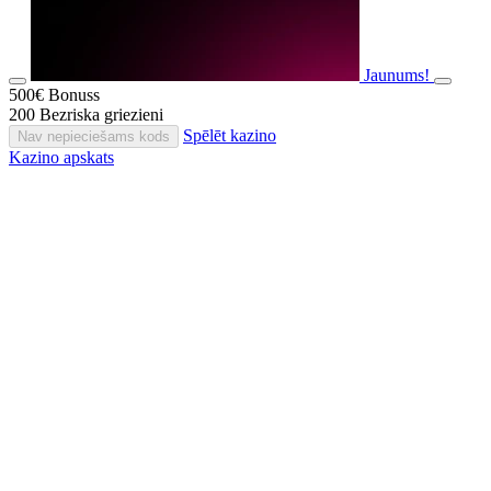
Jaunums!
500€
Bonuss
200
Bezriska griezieni
Spēlēt kazino
Nav nepieciešams kods
Kazino apskats