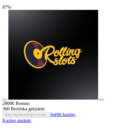
87%
2800€
Bonuss
360
Bezriska griezieni
Spēlēt kazino
Nav nepieciešams kods
Kazino apskats