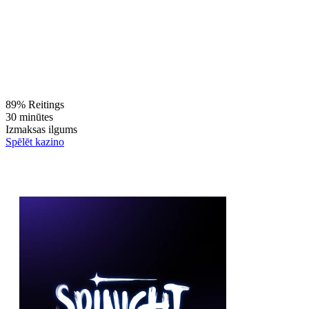
89%
Reitings
30 minūtes
Izmaksas ilgums
Spēlēt kazino
Kazino ar Caleta Gaming