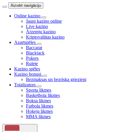
Aizvērt navigāciju
Online kazino
Jauni kazino online
Live kazino
Ārzemju kazino
Kriptovalūtas kazino
Azartspēles
Baccarat
Blackjack
Pokers
Rulete
Kazino spēles
Kazino bonusi
Bezmaksas un bezriska griezieni
Totalizators
Sporta likmes
Basketbola likmes
Boksa likmes
Futbola likmes
Hokeja likmes
MMA likmes