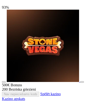
93%
500€
Bonuss
200
Bezriska griezieni
Spēlēt kazino
Nav nepieciešams kods
Kazino apskats