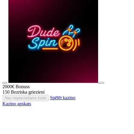
2000€
Bonuss
150
Bezriska griezieni
Spēlēt kazino
Nav nepieciešams kods
Kazino apskats