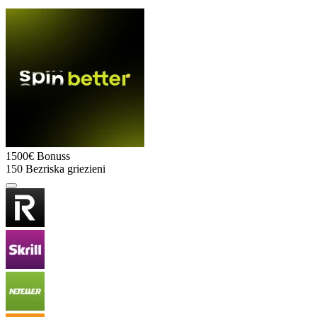
1500€
Bonuss
150
Bezriska griezieni