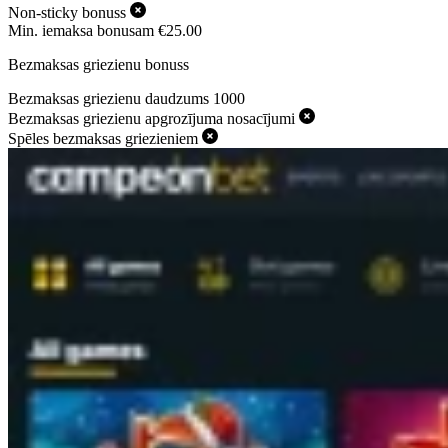
Non-sticky bonuss
Min. iemaksa bonusam
€25.00
Bezmaksas griezienu bonuss
Bezmaksas griezienu daudzums
1000
Bezmaksas griezienu apgrozījuma nosacījumi
Spēles bezmaksas griezieniem