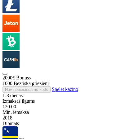
2000€
Bonuss
1000
Bezriska griezieni
Spēlēt kazino
Nav nepieciešams kods
1-3 dienas
Izmaksas ilgums
€20.00
Min. iemaksa
2018
Dibināts