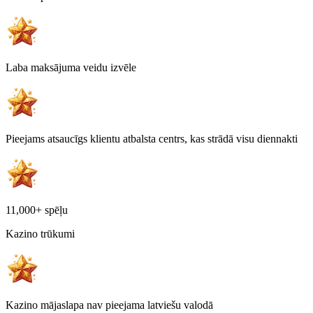
Laba maksājuma veidu izvēle
Pieejams atsaucīgs klientu atbalsta centrs, kas strādā visu diennakti
11,000+ spēļu
Kazino trūkumi
Kazino mājaslapa nav pieejama latviešu valodā