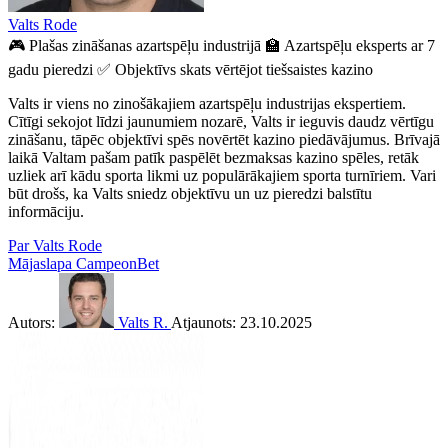
Valts Rode
🎮 Plašas zināšanas azartspēļu industrijā
🏫 Azartspēļu eksperts ar 7
gadu pieredzi
✅ Objektīvs skats vērtējot tiešsaistes kazino
Valts ir viens no zinošākajiem azartspēļu industrijas ekspertiem.
Cītīgi sekojot līdzi jaunumiem nozarē, Valts ir ieguvis daudz vērtīgu
zināšanu, tāpēc objektīvi spēs novērtēt kazino piedāvājumus. Brīvajā
laikā Valtam pašam patīk paspēlēt bezmaksas kazino spēles, retāk
uzliek arī kādu sporta likmi uz populārākajiem sporta turnīriem. Vari
būt drošs, ka Valts sniedz objektīvu un uz pieredzi balstītu
informāciju.
Par Valts Rode
Mājaslapa
CampeonBet
Autors:
Valts R.
Atjaunots:
23.10.2025