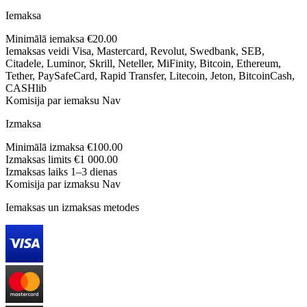
Iemaksa
Minimālā iemaksa
€20.00
Iemaksas veidi
Visa, Mastercard, Revolut, Swedbank, SEB,
Citadele, Luminor, Skrill, Neteller, MiFinity, Bitcoin, Ethereum,
Tether, PaySafeCard, Rapid Transfer, Litecoin, Jeton, BitcoinCash,
CASHlib
Komisija par iemaksu
Nav
Izmaksa
Minimālā izmaksa
€100.00
Izmaksas limits
€1 000.00
Izmaksas laiks
1–3 dienas
Komisija par izmaksu
Nav
Iemaksas un izmaksas metodes