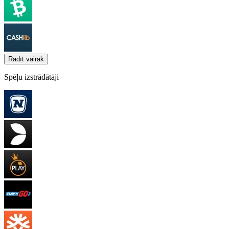
Rādīt vairāk
Spēļu izstrādātāji