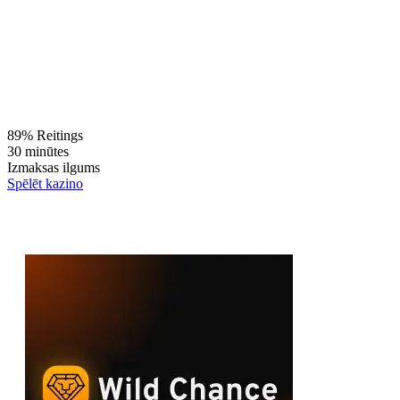
89%
Reitings
30 minūtes
Izmaksas ilgums
Spēlēt kazino
Kazino ar Givme Games