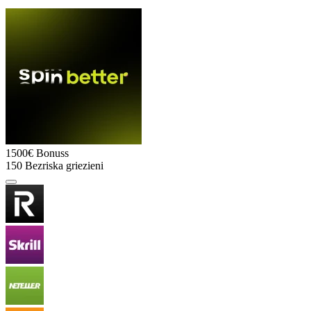
1500€
Bonuss
150
Bezriska griezieni