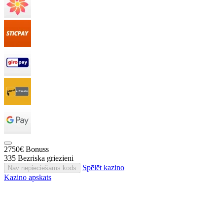
2750€
Bonuss
335
Bezriska griezieni
Spēlēt kazino
Nav nepieciešams kods
Kazino apskats