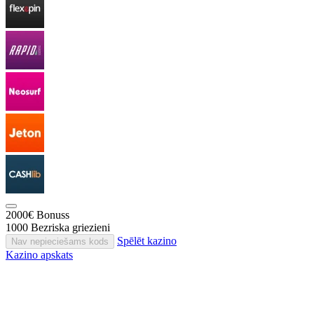
2000€
Bonuss
1000
Bezriska griezieni
Spēlēt kazino
Nav nepieciešams kods
Kazino apskats