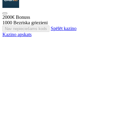
2000€
Bonuss
1000
Bezriska griezieni
Spēlēt kazino
Nav nepieciešams kods
Kazino apskats