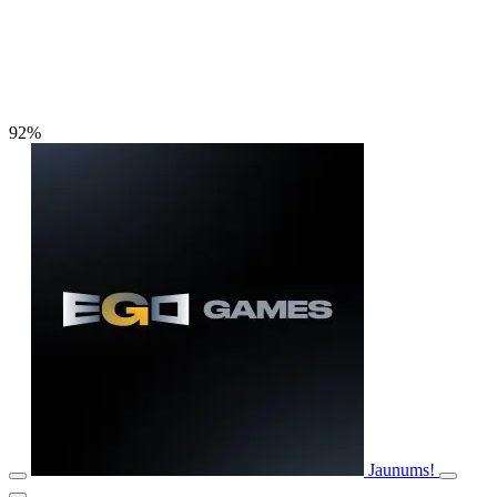
92%
Jaunums!