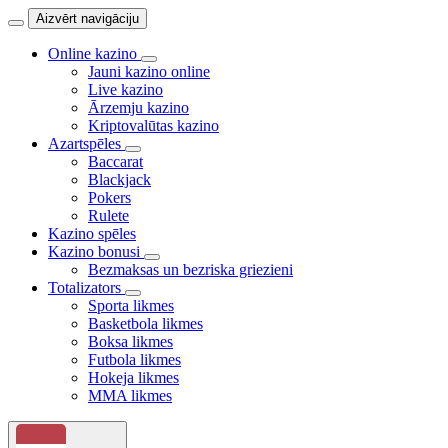
Aizvērt navigāciju
Online kazino
Jauni kazino online
Live kazino
Ārzemju kazino
Kriptovalūtas kazino
Azartspēles
Baccarat
Blackjack
Pokers
Rulete
Kazino spēles
Kazino bonusi
Bezmaksas un bezriska griezieni
Totalizators
Sporta likmes
Basketbola likmes
Boksa likmes
Futbola likmes
Hokeja likmes
MMA likmes