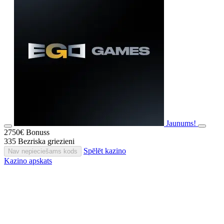
Jaunums!
2750€
Bonuss
335
Bezriska griezieni
Spēlēt kazino
Nav nepieciešams kods
Kazino apskats