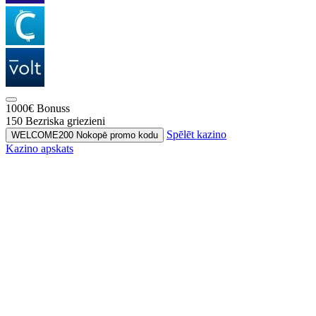
1000€
Bonuss
150
Bezriska griezieni
Spēlēt kazino
WELCOME200
Nokopē promo kodu
Kazino apskats