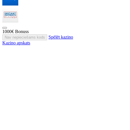
1000€
Bonuss
Spēlēt kazino
Nav nepieciešams kods
Kazino apskats