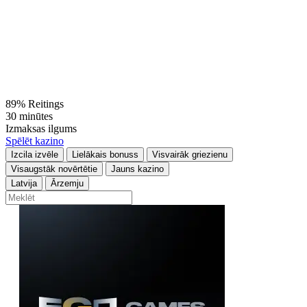
89%
Reitings
30 minūtes
Izmaksas ilgums
Spēlēt kazino
Izcila izvēle
Lielākais bonuss
Visvairāk griezienu
Visaugstāk novērtētie
Jauns kazino
Latvija
Ārzemju