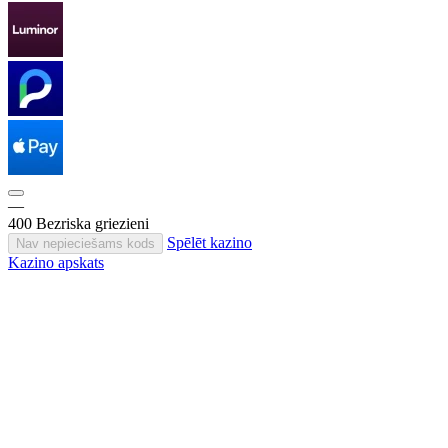
—
400
Bezriska griezieni
Spēlēt kazino
Nav nepieciešams kods
Kazino apskats