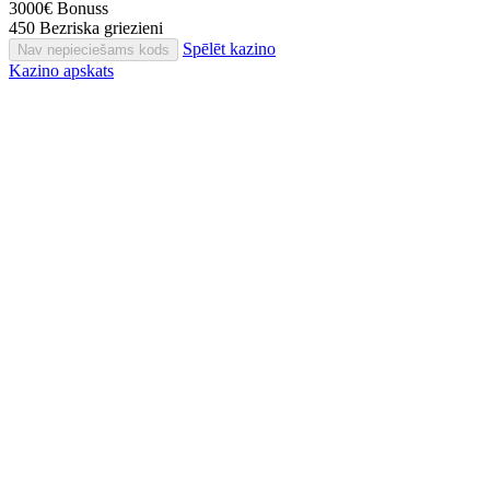
3000€
Bonuss
450
Bezriska griezieni
Spēlēt kazino
Nav nepieciešams kods
Kazino apskats