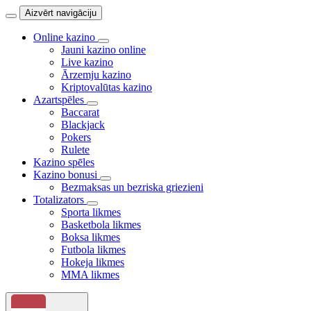
Aizvērt navigāciju
Online kazino
Jauni kazino online
Live kazino
Ārzemju kazino
Kriptovalūtas kazino
Azartspēles
Baccarat
Blackjack
Pokers
Rulete
Kazino spēles
Kazino bonusi
Bezmaksas un bezriska griezieni
Totalizators
Sporta likmes
Basketbola likmes
Boksa likmes
Futbola likmes
Hokeja likmes
MMA likmes