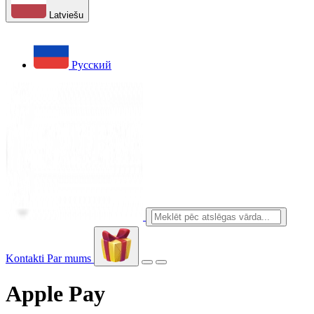
Latviešu
Русский
Kontakti
Par mums
Apple Pay