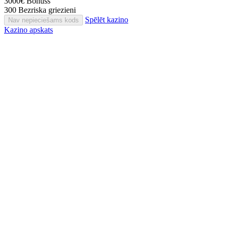
3000€
Bonuss
300
Bezriska griezieni
Spēlēt kazino
Nav nepieciešams kods
Kazino apskats