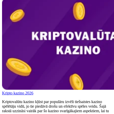
Kripto kazino 2026
Kriptovalūtu kazino kļūst par populāru izvēli tiešsaistes kazino
spēlētāju vidū, jo tie piedāvā drošu un efektīvu spēles veidu. Šajā
rakstā uzzināsi vairāk par šo kazino svarīgākajiem aspektiem, lai tu