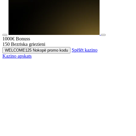
1000€
Bonuss
150
Bezriska griezieni
Spēlēt kazino
WELCOME125
Nokopē promo kodu
Kazino apskats