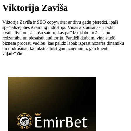
Viktorija Zaviša
Viktorija Zaviša ir SEO copywriter ar divu gadu pieredzi, īpaši
specializējoties iGaming industrijā. Viņas aizraušanās ir radīt
kvalitatīvu un saistošu saturu, kas palīdz uzlabot mājaslapu
redzamību un piesaistīt auditoriju. Paralēli darbam, viņa studē
biznesa procesu vadību, kas palīdz labāk izprast nozares dinamiku
un nodrošināt, ka raksti atbilst gan uzņēmumu, gan klientu
vajadzībām.
Kazino apskati no Viktorija Zaviša