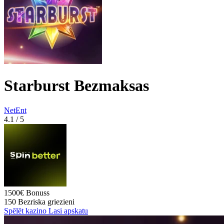
Starburst Bezmaksas
NetEnt
4.1
/ 5
1500€
Bonuss
150
Bezriska griezieni
Spēlēt kazino
Lasi apskatu