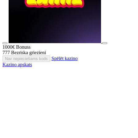
1000€
Bonuss
777
Bezriska griezieni
Spēlēt kazino
Nav nepieciešams kods
Kazino apskats