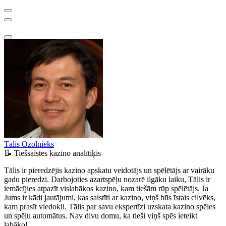
Tālis Ozolnieks
📝 Tiešsaistes kazino analītiķis
Tālis ir pieredzējis kazino apskatu veidotājs un spēlētājs ar vairāku
gadu pieredzi. Darbojoties azartspēļu nozarē ilgāku laiku, Tālis ir
iemācījies atpazīt vislabākos kazino, kam tiešām rūp spēlētājs. Ja
Jums ir kādi jautājumi, kas saistīti ar kazino, viņš būs īstais cilvēks,
kam prasīt viedokli. Tālis par savu ekspertīzi uzskata kazino spēles
un spēļu automātus. Nav divu domu, ka tieši viņš spēs ieteikt
labāko!