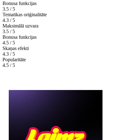
Bonusa funkcijas
3.5
/ 5
Tematikas oriģinalitāte
4.3
/ 5
Maksimālā uzvara
3.5
/ 5
Bonusa funkcijas
4.5
/ 5
Skaņas efekti
4.3
/ 5
Popularitāte
4.5
/ 5
Spēlē Starburst ar īstu naudu