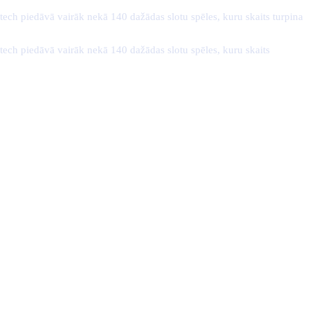
tech piedāvā vairāk nekā 140 dažādas slotu spēles, kuru skaits
turpina
tech piedāvā vairāk nekā 140 dažādas slotu spēles, kuru skaits