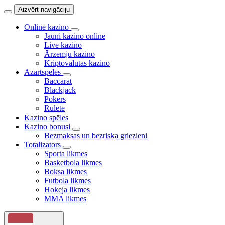
Aizvērt navigāciju
Online kazino
Jauni kazino online
Live kazino
Ārzemju kazino
Kriptovalūtas kazino
Azartspēles
Baccarat
Blackjack
Pokers
Rulete
Kazino spēles
Kazino bonusi
Bezmaksas un bezriska griezieni
Totalizators
Sporta likmes
Basketbola likmes
Boksa likmes
Futbola likmes
Hokeja likmes
MMA likmes