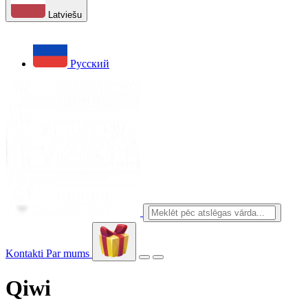
Latviešu
Русский
Kontakti
Par mums
Qiwi