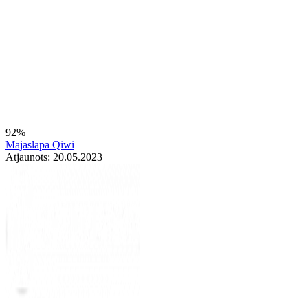
92%
Mājaslapa
Qiwi
Atjaunots:
20.05.2023