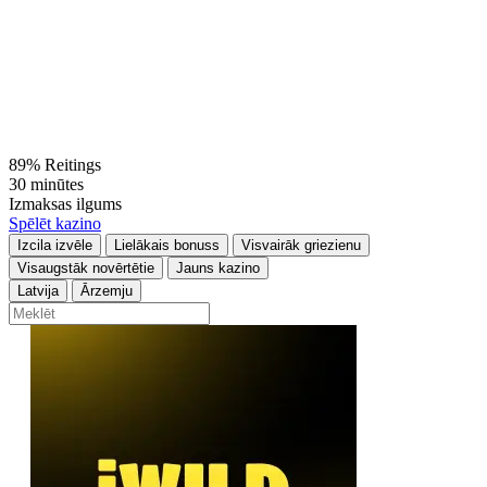
89%
Reitings
30 minūtes
Izmaksas ilgums
Spēlēt kazino
Izcila izvēle
Lielākais bonuss
Visvairāk griezienu
Visaugstāk novērtētie
Jauns kazino
Latvija
Ārzemju