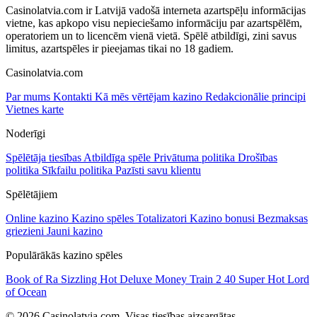
Casinolatvia.com ir Latvijā vadošā interneta azartspēļu informācijas
vietne, kas apkopo visu nepieciešamo informāciju par azartspēlēm,
operatoriem un to licencēm vienā vietā. Spēlē atbildīgi, zini savus
limitus, azartspēles ir pieejamas tikai no 18 gadiem.
Casinolatvia.com
Par mums
Kontakti
Kā mēs vērtējam kazino
Redakcionālie principi
Vietnes karte
Noderīgi
Spēlētāja tiesības
Atbildīga spēle
Privātuma politika
Drošības
politika
Sīkfailu politika
Pazīsti savu klientu
Spēlētājiem
Online kazino
Kazino spēles
Totalizatori
Kazino bonusi
Bezmaksas
griezieni
Jauni kazino
Populārākās kazino spēles
Book of Ra
Sizzling Hot Deluxe
Money Train 2
40 Super Hot
Lord
of Ocean
© 2026 Casinolatvia.com. Visas tiesības aizsargātas