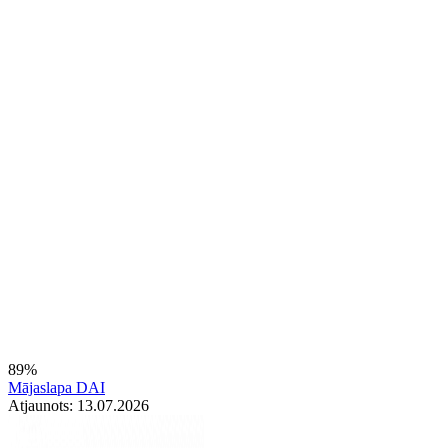
89%
Mājaslapa
DAI
Atjaunots:
13.07.2026