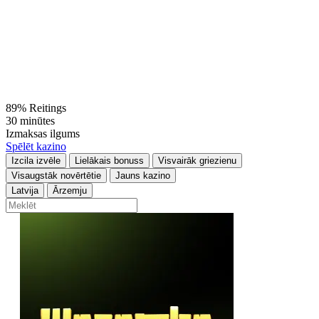
89%
Reitings
30 minūtes
Izmaksas ilgums
Spēlēt kazino
Izcila izvēle
Lielākais bonuss
Visvairāk griezienu
Visaugstāk novērtētie
Jauns kazino
Latvija
Ārzemju