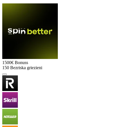
1500€
Bonuss
150
Bezriska griezieni