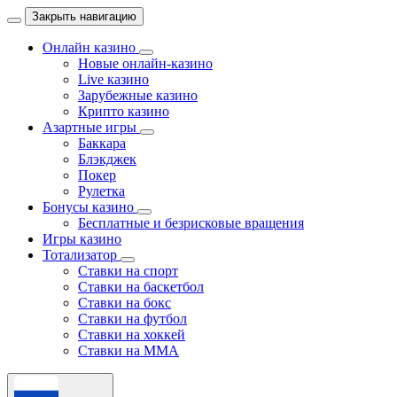
Закрыть навигацию
Онлайн казино
Новые онлайн-казино
Live казино
Зарубежные казино
Крипто казино
Азартные игры
Баккара
Блэкджек
Покер
Рулетка
Бонусы казино
Бесплатные и безрисковые вращения
Игры казино
Тотализатор
Ставки на спорт
Ставки на баскетбол
Ставки на бокс
Ставки на футбол
Ставки на хоккей
Ставки на MMA