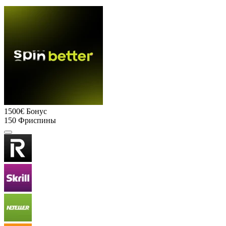
1500€
Бонус
150
Фриспины