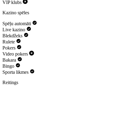
VIP klubs
Kazino spēles
Spēļu automāti
Live kazino
Blekdžeks
Rulete
Pokers
Video pokers
Bakara
Bingo
Sporta likmes
Reitings