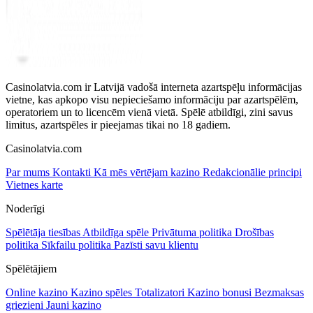
Casinolatvia.com ir Latvijā vadošā interneta azartspēļu informācijas
vietne, kas apkopo visu nepieciešamo informāciju par azartspēlēm,
operatoriem un to licencēm vienā vietā. Spēlē atbildīgi, zini savus
limitus, azartspēles ir pieejamas tikai no 18 gadiem.
Casinolatvia.com
Par mums
Kontakti
Kā mēs vērtējam kazino
Redakcionālie principi
Vietnes karte
Noderīgi
Spēlētāja tiesības
Atbildīga spēle
Privātuma politika
Drošības
politika
Sīkfailu politika
Pazīsti savu klientu
Spēlētājiem
Online kazino
Kazino spēles
Totalizatori
Kazino bonusi
Bezmaksas
griezieni
Jauni kazino