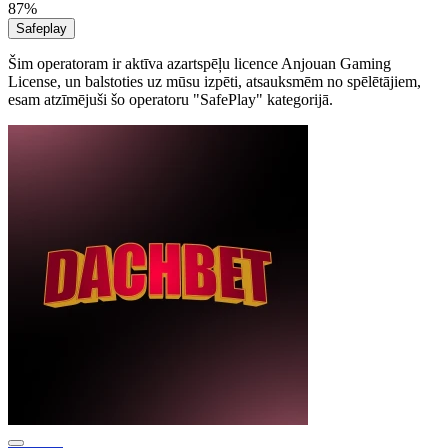
87%
Safeplay
Šim operatoram ir aktīva azartspēļu licence Anjouan Gaming
License, un balstoties uz mūsu izpēti, atsauksmēm no spēlētājiem,
esam atzīmējuši šo operatoru "SafePlay" kategorijā.