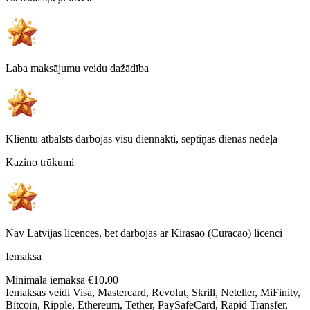
Laba maksājumu veidu dažādība
Klientu atbalsts darbojas visu diennakti, septiņas dienas nedēļā
Kazino trūkumi
Nav Latvijas licences, bet darbojas ar Kirasao (Curacao) licenci
Iemaksa
Minimālā iemaksa
€10.00
Iemaksas veidi
Visa, Mastercard, Revolut, Skrill, Neteller, MiFinity,
Bitcoin, Ripple, Ethereum, Tether, PaySafeCard, Rapid Transfer,