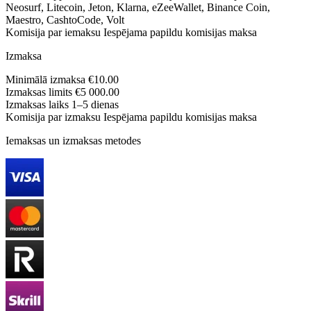
Neosurf, Litecoin, Jeton, Klarna, eZeeWallet, Binance Coin,
Maestro, CashtoCode, Volt
Komisija par iemaksu
Iespējama papildu komisijas maksa
Izmaksa
Minimālā izmaksa
€10.00
Izmaksas limits
€5 000.00
Izmaksas laiks
1–5 dienas
Komisija par izmaksu
Iespējama papildu komisijas maksa
Iemaksas un izmaksas metodes