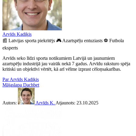
Arvīds Kadiķis
📰 Latvijas sporta piekritējs
🎮 Azartspēļu entuziasts
⚽ Futbola
eksperts
Arvīds seko līdzi sporta notikumiem Latvijā un jaunumiem
azartspēļu industrijā jau vairāk nekā 7 gadus. Arvīdu raksturo spēja
kritiski un objektīvi vērtēt, kā arī vēlme izprast cēloņsakarības.
Par Arvīds Kadiķis
Mājaslapa
Dachbet
Autors:
Arvīds K.
Atjaunots:
23.10.2025