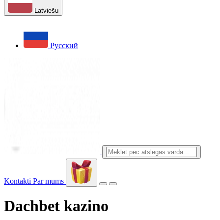
Latviešu
Русский
Kontakti
Par mums
Dachbet kazino