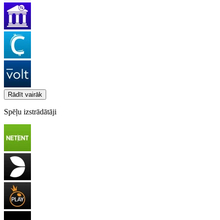
Rādīt vairāk
Spēļu izstrādātāji