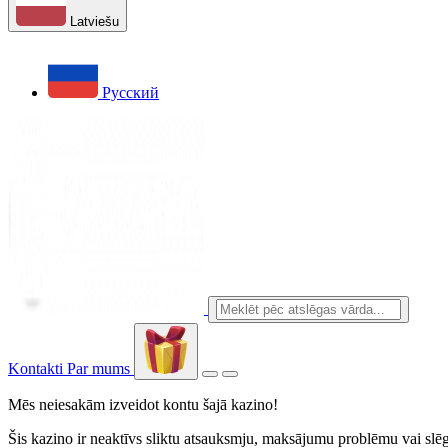
Latviešu
Русский
Kontakti
Par mums
Mēs neiesakām izveidot kontu šajā kazino!
Šis kazino ir neaktīvs sliktu atsauksmju, maksājumu problēmu vai slēgš