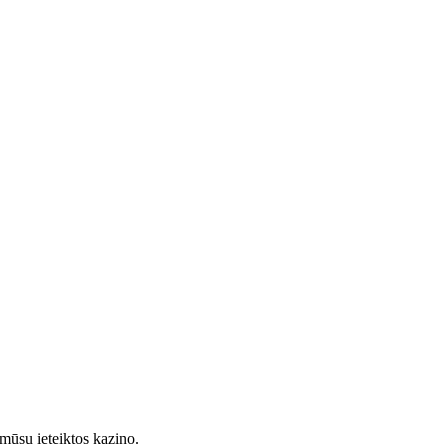
 mūsu ieteiktos kazino.