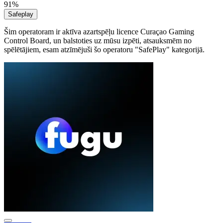
91%
Safeplay
Šim operatoram ir aktīva azartspēļu licence Curaçao Gaming
Control Board, un balstoties uz mūsu izpēti, atsauksmēm no
spēlētājiem, esam atzīmējuši šo operatoru "SafePlay" kategorijā.