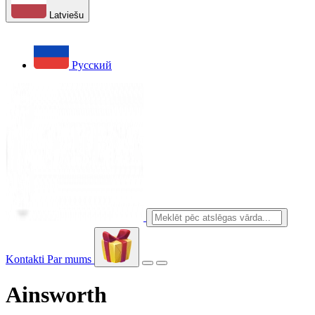
Latviešu
Русский
Kontakti
Par mums
Ainsworth