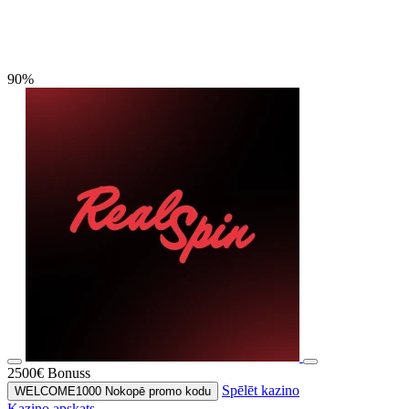
90%
2500€
Bonuss
Spēlēt kazino
WELCOME1000
Nokopē promo kodu
Kazino apskats