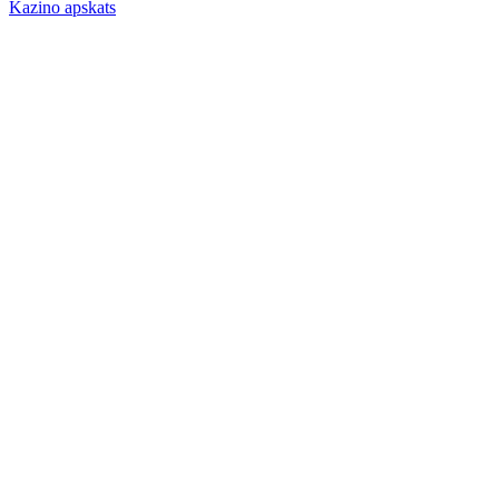
Kazino apskats