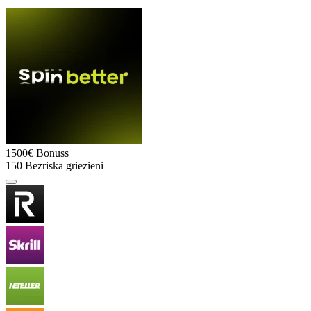
1500€
Bonuss
150
Bezriska griezieni