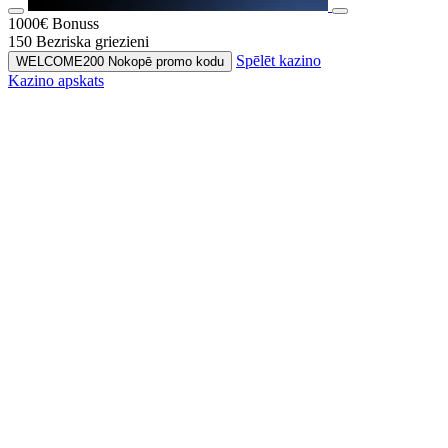
1000€
Bonuss
150
Bezriska griezieni
Spēlēt kazino
WELCOME200
Nokopē promo kodu
Kazino apskats