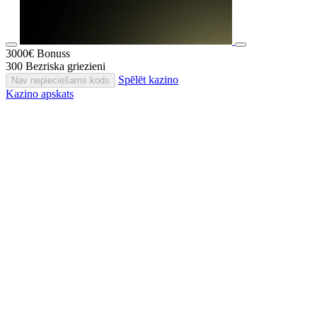
3000€
Bonuss
300
Bezriska griezieni
Spēlēt kazino
Nav nepieciešams kods
Kazino apskats