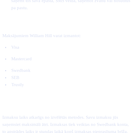
saņemt tos savā epastā, SMS veidā, saņemot zvanu vai nosūtītus
pa pastu.
Maksājumu metodes
Maksājumiem William Hill varat izmantot:
Visa
Mastercard
Swedbank
SEB
Trustly
Cik ātri es saņemšu savu laimestu no William
Hill?
Izmaksu laiks atkarīgs no izvēlētās metodes. Savu izmaksu jūs
saņemsiet maksimāli ātri. Izmaksas tiek veiktas no Swedbank konta,
to apstrādes laiks ir stundas laikā kopš izmaksas pieprasījuma brīža.