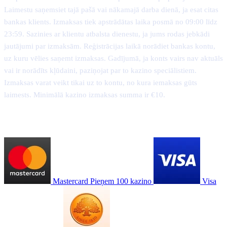
Laimestu saņemsiet tajā pašā vai nākamajā darba dienā, ja esat citas
bankas klients. Izmaksas tiek apstrādātas laika posmā no 09:00 līdz
23:59. Sazinies ar klientu atbalsta dienestu, ja jums rodas jebkādi
jautājumi par izmaksām. Reģistrācijas laikā norādiet bankas kontu,
uz kuru vēlies saņemt izmaksas. Gadījumā, ja konts vairs nav aktuāls
vai ir norādīts kļūdaini, paziņojat par to kazino speciālistiem.
Izmaksas varat veikt tikai uz to kontu, no kura iemaksas gūts
laimests. Minimālā kazino izmaksas summa ir €10.
Populārākās maksājumu metodes William HIll
Mastercard
Pieņem 100 kazino
Visa