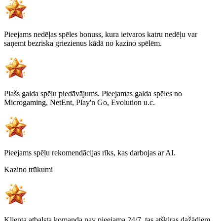
Pieejams nedēļas spēles bonuss, kura ietvaros katru nedēļu var
saņemt bezriska griezienus kādā no kazino spēlēm.
Plašs galda spēļu piedāvājums. Pieejamas galda spēles no
Microgaming, NetEnt, Play'n Go, Evolution u.c.
Pieejams spēļu rekomendācijas rīks, kas darbojas ar AI.
Kazino trūkumi
Klienta atbalsta komanda nav pieejama 24/7, tas atšķiras dažādiem