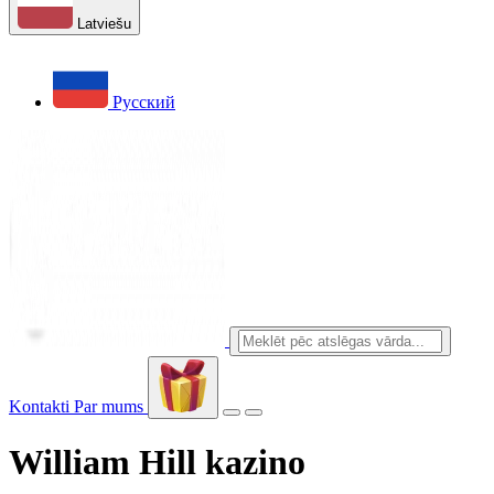
Latviešu
Русский
Kontakti
Par mums
William Hill kazino