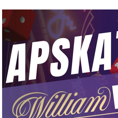
William Hill video apskats