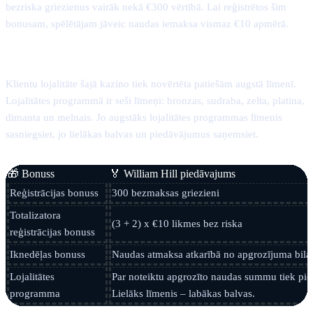
bezriska griezienus vairāk nekā €300 vērtībā. Lai reģistrētos šim
bonusam, spēlētājam jāveic naudas iemaksa vismaz €10 apmērā.
Lojalitātes programma
Klientu lojalitāte šajā kazino tiek novērtēta patiešām augstā līmenī.
Lojalitātes programmā ir seši līmeņi: bronzas, sudraba, zelta, platina,
dimanta un melnais. Jo augstāks lojalitātes programmas līmenis
sasniegsiet, jo lielākas balvas un piedāvājumus saņemsiet.
Izvēlieties sev piemērotāko bonusu
🎁 Bonuss
🏅 William Hill piedāvajums
Reģistrācijas bonuss
300 bezmaksas griezieni
Totalizatora
(3 + 2) x €10 likmes bez riska
reģistrācijas bonuss
Iknedēļas bonuss
Naudas atmaksa atkarībā no apgrozījuma bila
Lojalitātes
Par noteiktu apgrozīto naudas summu tiek piešķi
programma
Lielāks līmenis – labākas balvas.