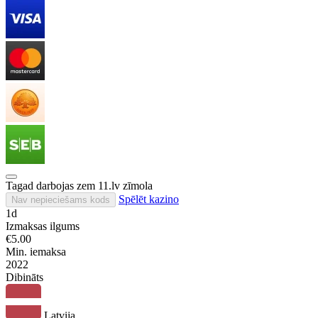
Tagad darbojas zem 11.lv zīmola
Spēlēt kazino
Nav nepieciešams kods
1d
Izmaksas ilgums
€5.00
Min. iemaksa
2022
Dibināts
Latvija