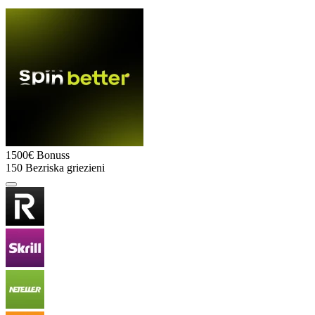
1500€
Bonuss
150
Bezriska griezieni