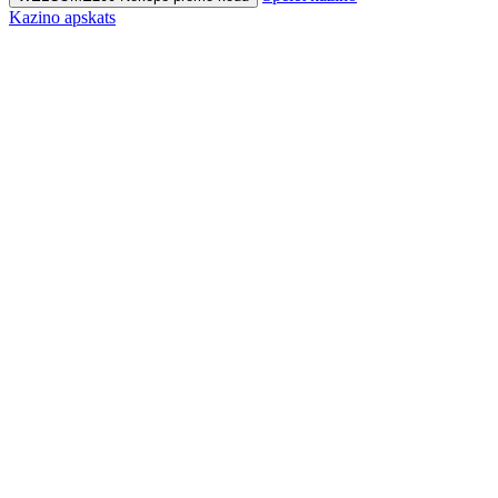
Kazino apskats