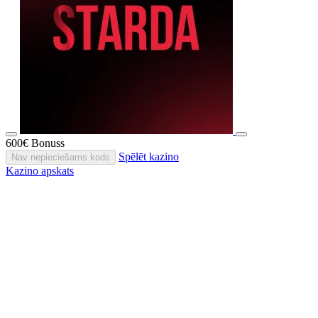
600€
Bonuss
Spēlēt kazino
Nav nepieciešams kods
Kazino apskats