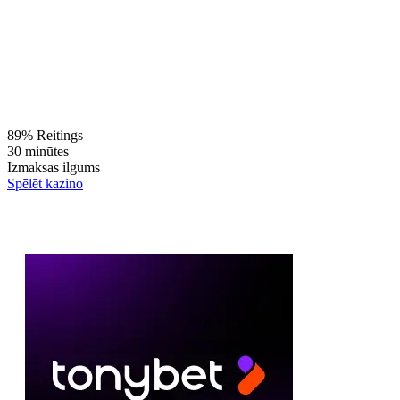
89%
Reitings
30 minūtes
Izmaksas ilgums
Spēlēt kazino
Kazino ar Northern Lights Gaming