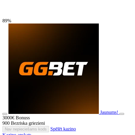
89%
Jaunums!
3000€
Bonuss
900
Bezriska griezieni
Spēlēt kazino
Nav nepieciešams kods
Kazino apskats