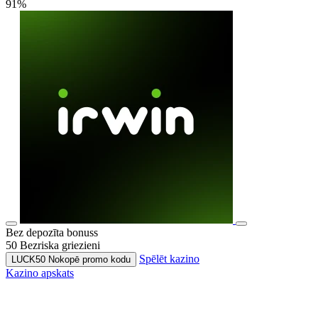
91%
Bez depozīta bonuss
50
Bezriska griezieni
Spēlēt kazino
LUCK50
Nokopē promo kodu
Kazino apskats