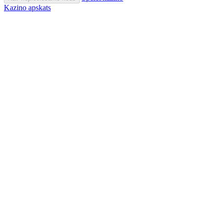
Kazino apskats