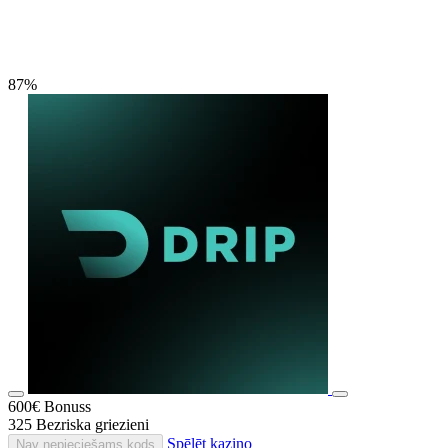
87%
600€
Bonuss
325
Bezriska griezieni
Spēlēt kazino
Nav nepieciešams kods