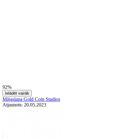
92%
Ielādēt vairāk
Mājaslapa
Gold Coin Studios
Atjaunots:
20.05.2023