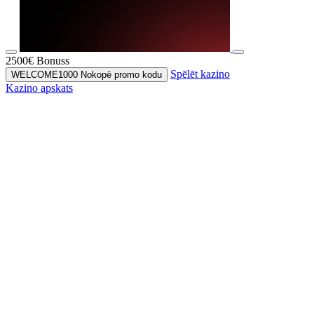
2500€
Bonuss
Spēlēt kazino
WELCOME1000
Nokopē promo kodu
Kazino apskats