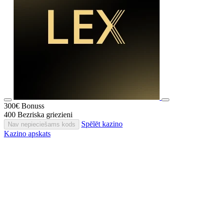
300€
Bonuss
400
Bezriska griezieni
Spēlēt kazino
Nav nepieciešams kods
Kazino apskats