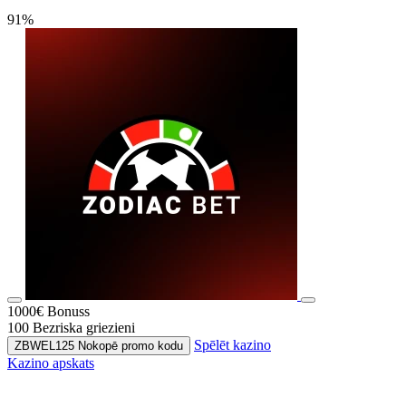
91%
1000€
Bonuss
100
Bezriska griezieni
Spēlēt kazino
ZBWEL125
Nokopē promo kodu
Kazino apskats