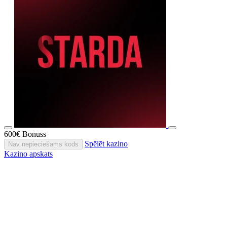
600€
Bonuss
Spēlēt kazino
Nav nepieciešams kods
Kazino apskats