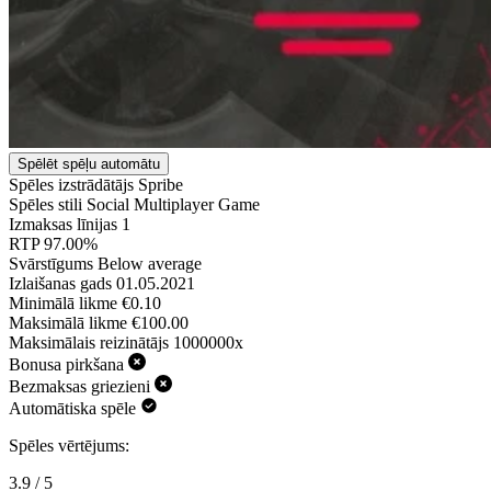
Spēlēt spēļu automātu
Spēles izstrādātājs
Spribe
Spēles stili
Social Multiplayer Game
Izmaksas līnijas
1
RTP
97.00%
Svārstīgums
Below average
Izlaišanas gads
01.05.2021
Minimālā likme
€0.10
Maksimālā likme
€100.00
Maksimālais reizinātājs
1000000x
Bonusa pirkšana
Bezmaksas griezieni
Automātiska spēle
Spēles vērtējums:
3.9
/ 5