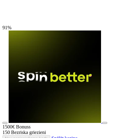
91%
1500€
Bonuss
150
Bezriska griezieni