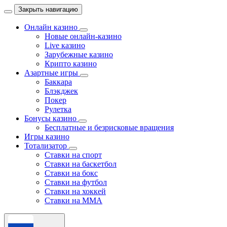
Закрыть навигацию
Онлайн казино
Новые онлайн-казино
Live казино
Зарубежные казино
Крипто казино
Азартные игры
Баккара
Блэкджек
Покер
Рулетка
Бонусы казино
Бесплатные и безрисковые вращения
Игры казино
Тотализатор
Ставки на спорт
Ставки на баскетбол
Ставки на бокс
Ставки на футбол
Ставки на хоккей
Ставки на MMA