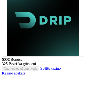
600€
Bonuss
325
Bezriska griezieni
Spēlēt kazino
Nav nepieciešams kods
Kazino apskats