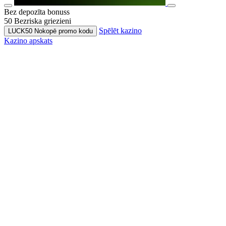
Bez depozīta bonuss
50
Bezriska griezieni
Spēlēt kazino
LUCK50
Nokopē promo kodu
Kazino apskats