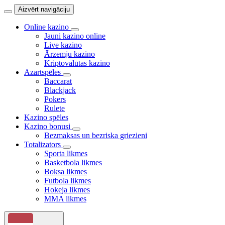
Aizvērt navigāciju
Online kazino
Jauni kazino online
Live kazino
Ārzemju kazino
Kriptovalūtas kazino
Azartspēles
Baccarat
Blackjack
Pokers
Rulete
Kazino spēles
Kazino bonusi
Bezmaksas un bezriska griezieni
Totalizators
Sporta likmes
Basketbola likmes
Boksa likmes
Futbola likmes
Hokeja likmes
MMA likmes