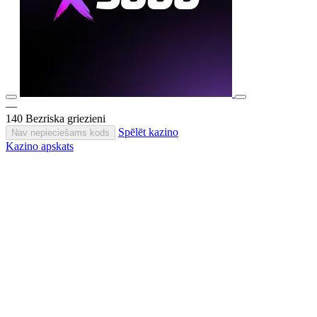
—
140
Bezriska griezieni
Spēlēt kazino
Nav nepieciešams kods
Kazino apskats