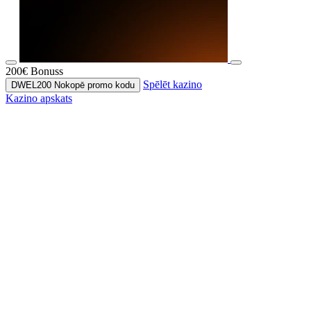
200€
Bonuss
Spēlēt kazino
DWEL200
Nokopē promo kodu
Kazino apskats