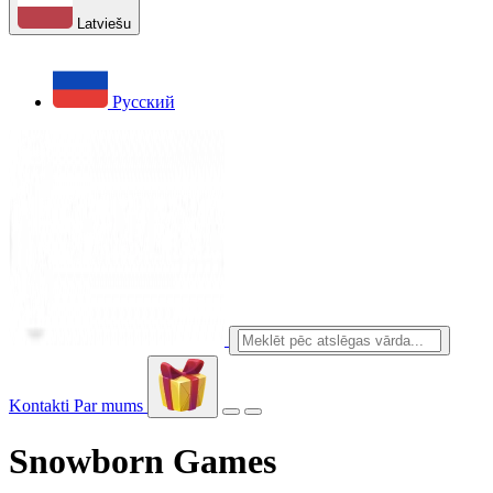
Latviešu
Русский
Kontakti
Par mums
Snowborn Games