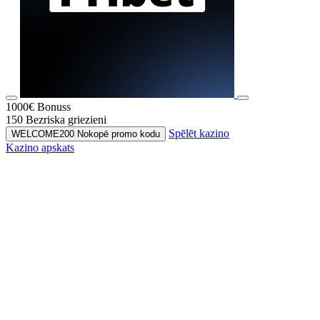
1000€
Bonuss
150
Bezriska griezieni
Spēlēt kazino
WELCOME200
Nokopē promo kodu
Kazino apskats