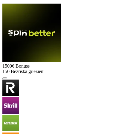
1500€
Bonuss
150
Bezriska griezieni