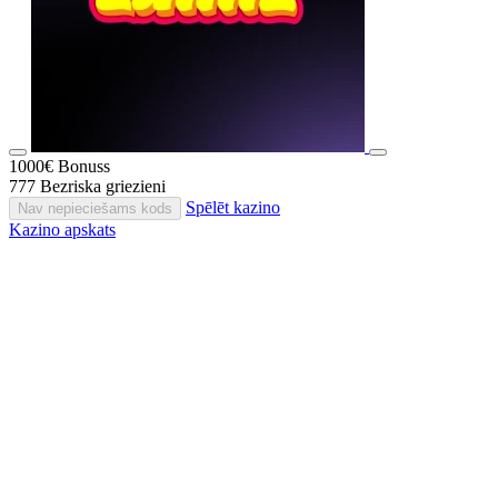
1000€
Bonuss
777
Bezriska griezieni
Spēlēt kazino
Nav nepieciešams kods
Kazino apskats