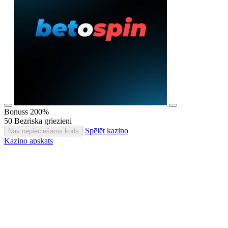
Bonuss 200%
50
Bezriska griezieni
Spēlēt kazino
Nav nepieciešams kods
Kazino apskats