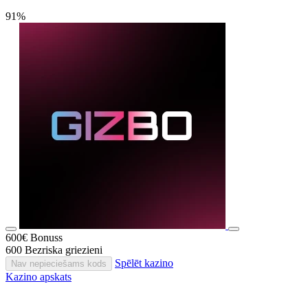
91%
600€
Bonuss
600
Bezriska griezieni
Spēlēt kazino
Nav nepieciešams kods
Kazino apskats