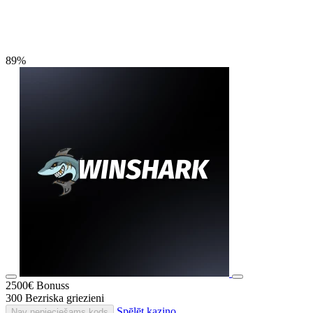
89%
2500€
Bonuss
300
Bezriska griezieni
Spēlēt kazino
Nav nepieciešams kods