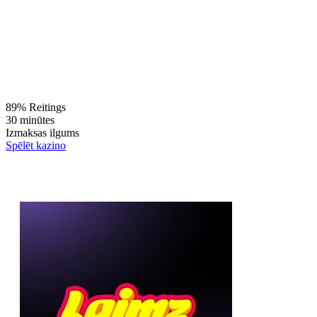
89%
Reitings
30 minūtes
Izmaksas ilgums
Spēlēt kazino
Kazino ar Realistic Games