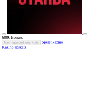
600€
Bonuss
Spēlēt kazino
Nav nepieciešams kods
Kazino apskats