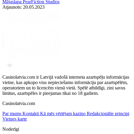
Mājaslapa
PearFiction Studios
Atjaunots:
20.05.2023
Casinolatvia.com ir Latvijā vadošā interneta azartspēļu informācijas
vietne, kas apkopo visu nepieciešamo informāciju par azartspēlēm,
operatoriem un to licencēm vienā vietā. Spēlē atbildīgi, zini savus
limitus, azartspēles ir pieejamas tikai no 18 gadiem.
Casinolatvia.com
Par mums
Kontakti
Kā mēs vērtējam kazino
Redakcionālie principi
Vietnes karte
Noderīgi