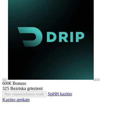
600€
Bonuss
325
Bezriska griezieni
Spēlēt kazino
Nav nepieciešams kods
Kazino apskats