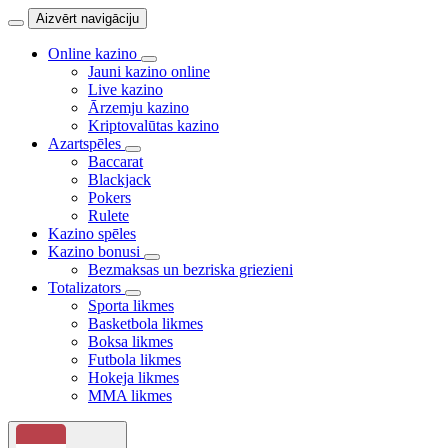
Aizvērt navigāciju
Online kazino
Jauni kazino online
Live kazino
Ārzemju kazino
Kriptovalūtas kazino
Azartspēles
Baccarat
Blackjack
Pokers
Rulete
Kazino spēles
Kazino bonusi
Bezmaksas un bezriska griezieni
Totalizators
Sporta likmes
Basketbola likmes
Boksa likmes
Futbola likmes
Hokeja likmes
MMA likmes