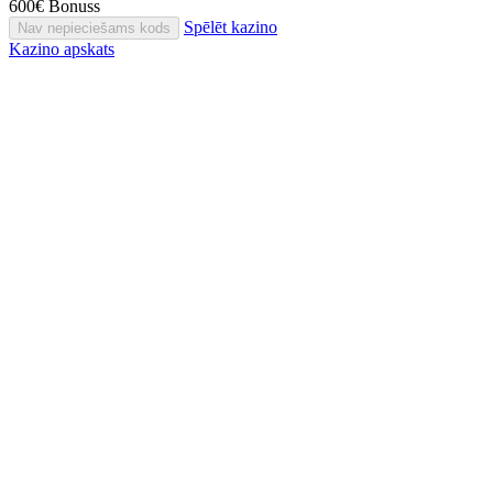
600€
Bonuss
Spēlēt kazino
Nav nepieciešams kods
Kazino apskats