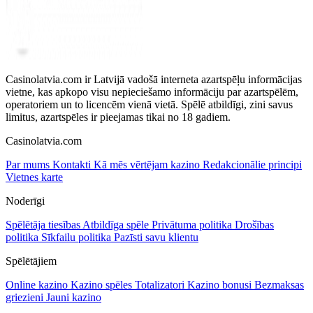
Casinolatvia.com ir Latvijā vadošā interneta azartspēļu informācijas
vietne, kas apkopo visu nepieciešamo informāciju par azartspēlēm,
operatoriem un to licencēm vienā vietā. Spēlē atbildīgi, zini savus
limitus, azartspēles ir pieejamas tikai no 18 gadiem.
Casinolatvia.com
Par mums
Kontakti
Kā mēs vērtējam kazino
Redakcionālie principi
Vietnes karte
Noderīgi
Spēlētāja tiesības
Atbildīga spēle
Privātuma politika
Drošības
politika
Sīkfailu politika
Pazīsti savu klientu
Spēlētājiem
Online kazino
Kazino spēles
Totalizatori
Kazino bonusi
Bezmaksas
griezieni
Jauni kazino