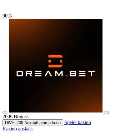
90%
200€
Bonuss
Spēlēt kazino
DWEL200
Nokopē promo kodu
Kazino apskats