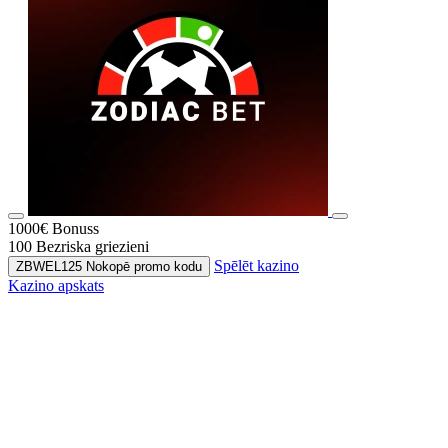
1000€
Bonuss
100
Bezriska griezieni
Spēlēt kazino
ZBWEL125
Nokopē promo kodu
Kazino apskats