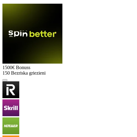
1500€
Bonuss
150
Bezriska griezieni