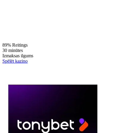
89%
Reitings
30 minūtes
Izmaksas ilgums
Spēlēt kazino
Kazino ar Golden Race