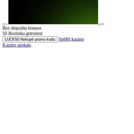
Bez depozīta bonuss
50
Bezriska griezieni
Spēlēt kazino
LUCK50
Nokopē promo kodu
Kazino apskats