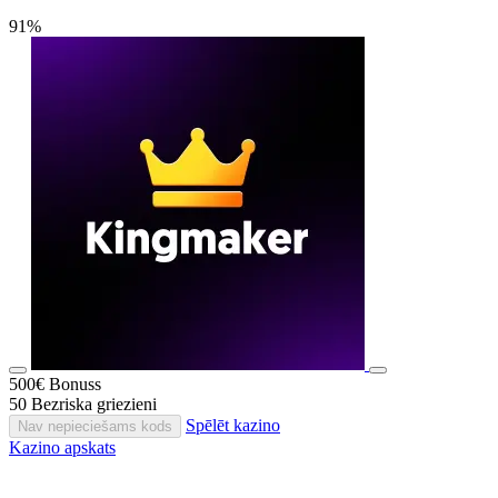
91%
500€
Bonuss
50
Bezriska griezieni
Spēlēt kazino
Nav nepieciešams kods
Kazino apskats