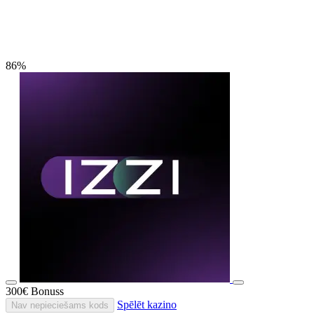
86%
300€
Bonuss
Spēlēt kazino
Nav nepieciešams kods