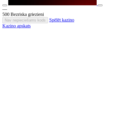
—
500
Bezriska griezieni
Spēlēt kazino
Nav nepieciešams kods
Kazino apskats