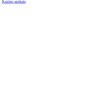
Kazino apskats