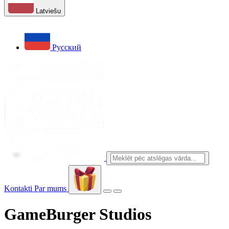
Latviešu
Русский
Kontakti
Par mums
GameBurger Studios