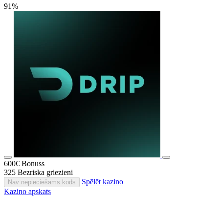
91%
600€
Bonuss
325
Bezriska griezieni
Spēlēt kazino
Nav nepieciešams kods
Kazino apskats