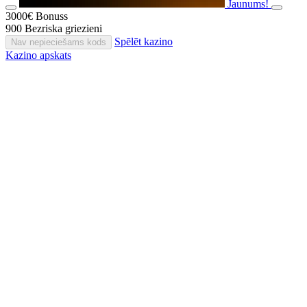
Jaunums!
3000€
Bonuss
900
Bezriska griezieni
Spēlēt kazino
Nav nepieciešams kods
Kazino apskats