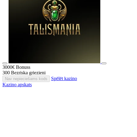
3000€
Bonuss
300
Bezriska griezieni
Spēlēt kazino
Nav nepieciešams kods
Kazino apskats