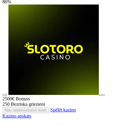
86%
2500€
Bonuss
250
Bezriska griezieni
Spēlēt kazino
Nav nepieciešams kods
Kazino apskats