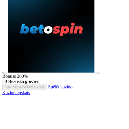
Bonuss 200%
50
Bezriska griezieni
Spēlēt kazino
Nav nepieciešams kods
Kazino apskats