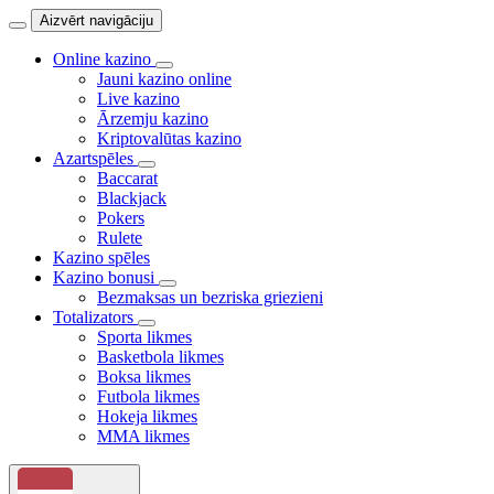
Aizvērt navigāciju
Online kazino
Jauni kazino online
Live kazino
Ārzemju kazino
Kriptovalūtas kazino
Azartspēles
Baccarat
Blackjack
Pokers
Rulete
Kazino spēles
Kazino bonusi
Bezmaksas un bezriska griezieni
Totalizators
Sporta likmes
Basketbola likmes
Boksa likmes
Futbola likmes
Hokeja likmes
MMA likmes