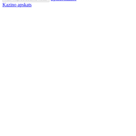
Kazino apskats