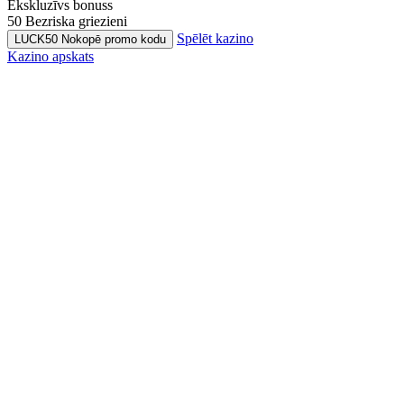
Ekskluzīvs bonuss
50
Bezriska griezieni
Spēlēt kazino
LUCK50
Nokopē promo kodu
Kazino apskats