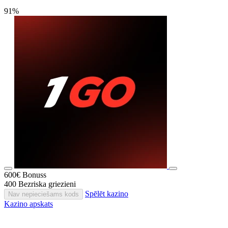
91%
600€
Bonuss
400
Bezriska griezieni
Spēlēt kazino
Nav nepieciešams kods
Kazino apskats