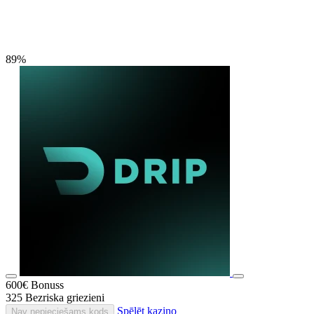
89%
600€
Bonuss
325
Bezriska griezieni
Spēlēt kazino
Nav nepieciešams kods