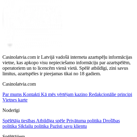
Casinolatvia.com ir Latvijā vadošā interneta azartspēļu informācijas
vietne, kas apkopo visu nepieciešamo informāciju par azartspēlēm,
operatoriem un to licencēm vienā vietā. Spēlē atbildīgi, zini savus
limitus, azartspēles ir pieejamas tikai no 18 gadiem.
Casinolatvia.com
Par mums
Kontakti
Kā mēs vērtējam kazino
Redakcionālie principi
Vietnes karte
Noderīgi
Spēlētāja tiesības
Atbildīga spēle
Privātuma politika
Drošības
politika
Sīkfailu politika
Pazīsti savu klientu
Spēlētājiem