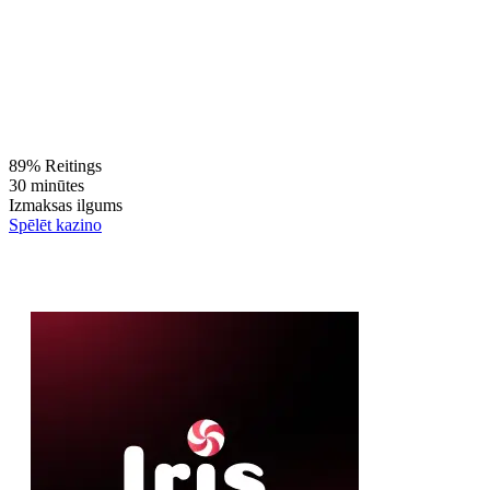
89%
Reitings
30 minūtes
Izmaksas ilgums
Spēlēt kazino
Kazino ar Bulletproof Games