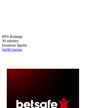
89%
Reitings
30 minūtes
Izmaksas ilgums
Spēlēt kazino
Kazino ar Boomerang Studios