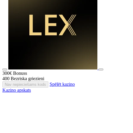
300€
Bonuss
400
Bezriska griezieni
Spēlēt kazino
Nav nepieciešams kods
Kazino apskats