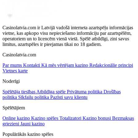
Casinolatvia.com ir Latvijā vadošā interneta azartspēļu informācijas
vietne, kas apkopo visu nepieciešamo informāciju par azartspēlēm,
operatoriem un to licencēm vienā vietā. Spēlē atbildīgi, zini savus
limitus, azartspēles ir pieejamas tikai no 18 gadiem.
Casinolatvia.com
Par mums
Kontakti
Kā mēs vērtējam kazino
Redakcionālie principi
Vietnes karte
Noderīgi
Spēlētāja tiesības
Atbildīga spēle
Privātuma politika
Drošības
politika
Sīkfailu politika
Pazīsti savu klientu
Spēlētājiem
Online kazino
Kazino spēles
Totalizatori
Kazino bonusi
Bezmaksas
griezieni
Jauni kazino
Populārākās kazino spēles