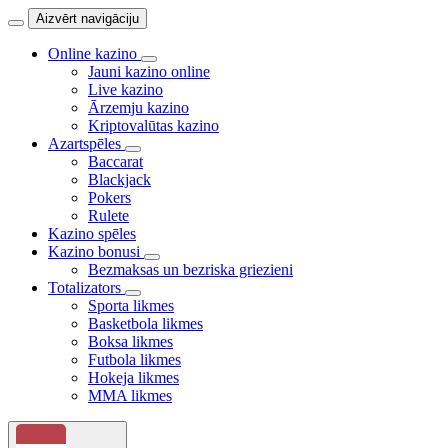
Aizvērt navigāciju
Online kazino
Jauni kazino online
Live kazino
Ārzemju kazino
Kriptovalūtas kazino
Azartspēles
Baccarat
Blackjack
Pokers
Rulete
Kazino spēles
Kazino bonusi
Bezmaksas un bezriska griezieni
Totalizators
Sporta likmes
Basketbola likmes
Boksa likmes
Futbola likmes
Hokeja likmes
MMA likmes