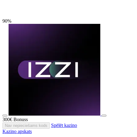
90%
300€
Bonuss
Spēlēt kazino
Nav nepieciešams kods
Kazino apskats