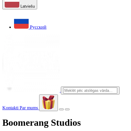
Latviešu
Русский
Kontakti
Par mums
Boomerang Studios