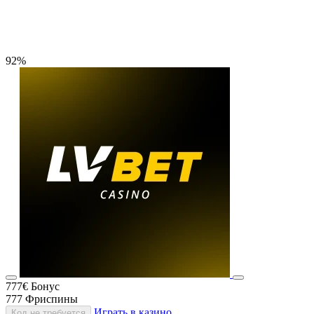
92%
777€
Бонус
777
Фриспины
Играть в казино
Код не требуется