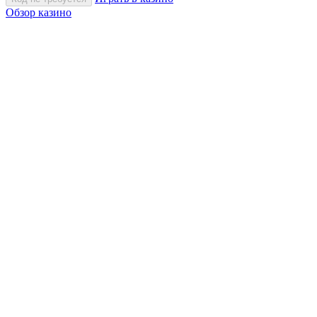
Обзор казино