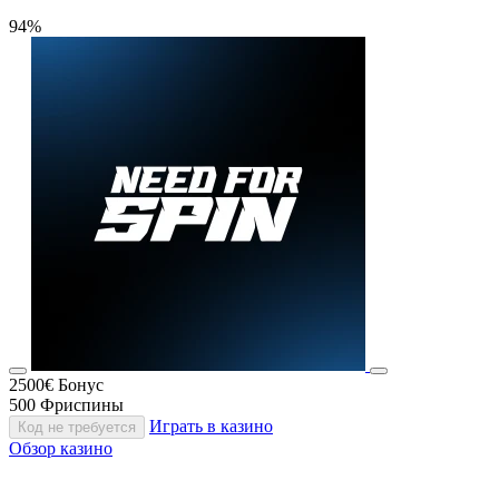
94%
2500€
Бонус
500
Фриспины
Играть в казино
Код не требуется
Обзор казино