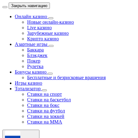
Закрыть навигацию
Онлайн казино
Новые онлайн-казино
Live казино
Зарубежные казино
Крипто казино
Азартные игры
Баккара
Блэкджек
Покер
Рулетка
Бонусы казино
Бесплатные и безрисковые вращения
Игры казино
Тотализатор
Ставки на спорт
Ставки на баскетбол
Ставки на бокс
Ставки на футбол
Ставки на хоккей
Ставки на MMA