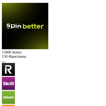
1500€
Бонус
150
Фриспины