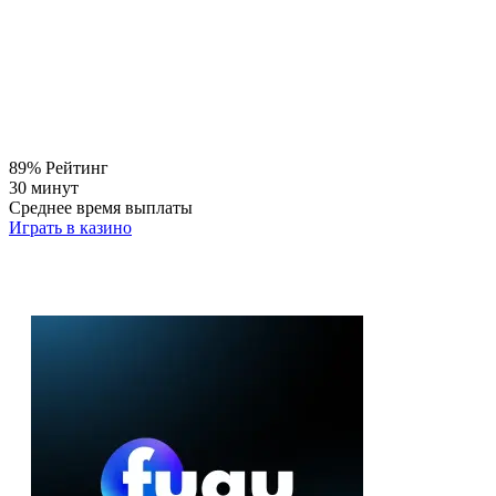
89%
Рейтинг
30 минут
Среднее время выплаты
Играть в казино
Казино с Quickfire