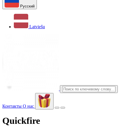
Русский
Latviešu
Контакты
О нас
Quickfire