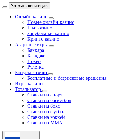
Закрыть навигацию
Онлайн казино
Новые онлайн-казино
Live казино
Зарубежные казино
Крипто казино
Азартные игры
Баккара
Блэкджек
Покер
Рулетка
Бонусы казино
Бесплатные и безрисковые вращения
Игры казино
Тотализатор
Ставки на спорт
Ставки на баскетбол
Ставки на бокс
Ставки на футбол
Ставки на хоккей
Ставки на MMA