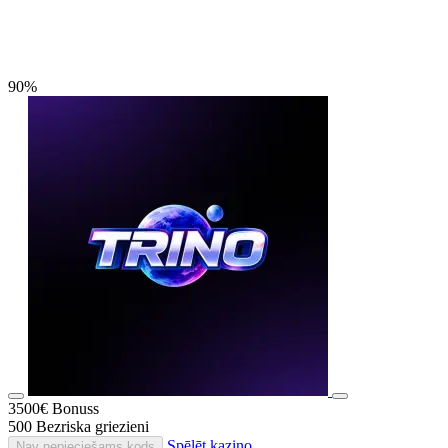
90%
3500€
Bonuss
500
Bezriska griezieni
Spēlēt kazino
Nav nepieciešams kods