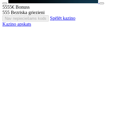
5555€
Bonuss
555
Bezriska griezieni
Spēlēt kazino
Nav nepieciešams kods
Kazino apskats