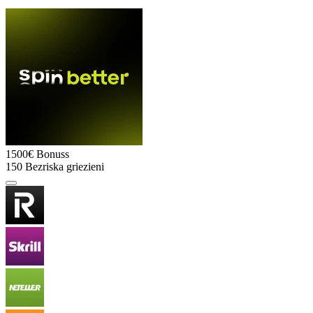
1500€
Bonuss
150
Bezriska griezieni