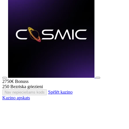
2750€
Bonuss
250
Bezriska griezieni
Spēlēt kazino
Nav nepieciešams kods
Kazino apskats