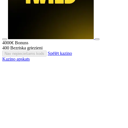
4000€
Bonuss
400
Bezriska griezieni
Spēlēt kazino
Nav nepieciešams kods
Kazino apskats