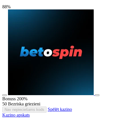
88%
Bonuss 200%
50
Bezriska griezieni
Spēlēt kazino
Nav nepieciešams kods
Kazino apskats