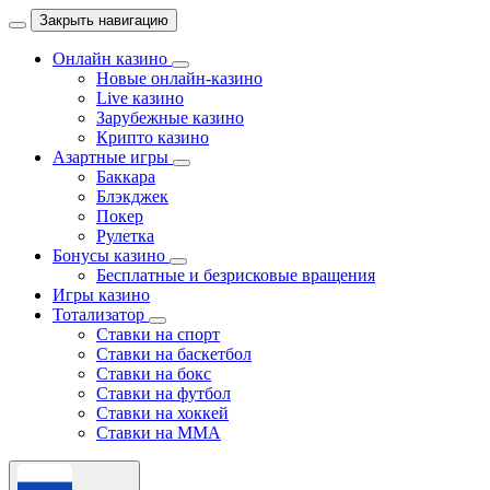
Закрыть навигацию
Онлайн казино
Новые онлайн-казино
Live казино
Зарубежные казино
Крипто казино
Азартные игры
Баккара
Блэкджек
Покер
Рулетка
Бонусы казино
Бесплатные и безрисковые вращения
Игры казино
Тотализатор
Ставки на спорт
Ставки на баскетбол
Ставки на бокс
Ставки на футбол
Ставки на хоккей
Ставки на MMA