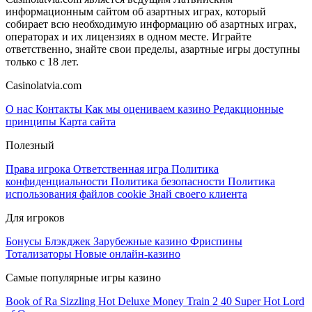
информационным сайтом об азартных играх, который
собирает всю необходимую информацию об азартных играх,
операторах и их лицензиях в одном месте. Играйте
ответственно, знайте свои пределы, азартные игры доступны
только с 18 лет.
Casinolatvia.com
О нас
Контакты
Как мы оцениваем казино
Редакционные
принципы
Карта сайта
Полезный
Права игрока
Ответственная игра
Политика
конфиденциальности
Политика безопасности
Политика
использования файлов cookie
Знай своего клиента
Для игроков
Бонусы
Блэкджек
Зарубежные казино
Фриспины
Тотализаторы
Новые онлайн-казино
Самые популярные игры казино
Book of Ra
Sizzling Hot Deluxe
Money Train 2
40 Super Hot
Lord