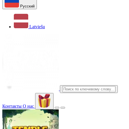
Русский
Latviešu
Контакты
О нас