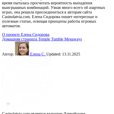
время пыталась просчитать вероятность выпадения
выигрышных комбинаций. Узнав много всего об азартных
играх, она решила присоединиться к авторам сайта
Casinolatvia.com. Елена Сидорова пишет интересные и
полезные статьи, освещая принципы работы игровых
автоматов.
О проекте Елена Сидорова
Домашняя страница
Temple Tumble Megaways
Автор:
Елена С.
Updated:
13.11.2025
Casinolatvia.com является ведущим Латвийским